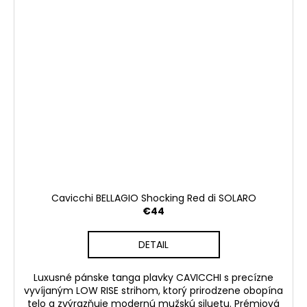
Cavicchi BELLAGIO Shocking Red di SOLARO
€44
DETAIL
Luxusné pánske tanga plavky CAVICCHI s precízne
vyvíjaným LOW RISE strihom, ktorý prirodzene obopína
telo a zvýrazňuje modernú mužskú siluetu. Prémiová