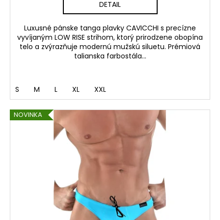
DETAIL
Luxusné pánske tanga plavky CAVICCHI s precízne
vyvíjaným LOW RISE strihom, ktorý prirodzene obopína
telo a zvýrazňuje modernú mužskú siluetu. Prémiová
talianska farbostála...
S
M
L
XL
XXL
NOVINKA