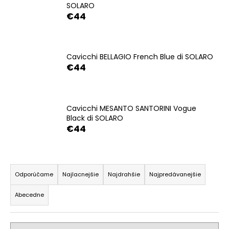
SOLARO
á
€44
j
s
ť
Cavicchi BELLAGIO French Blue di SOLARO
?
€44
Cavicchi MESANTO SANTORINI Vogue
Black di SOLARO
HĽADAŤ
€44
R
O
d
a
Odporúčame
Najlacnejšie
Najdrahšie
Najpredávanejšie
p
d
o
Abecedne
e
r
n
ú