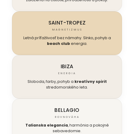
SAINT-TROPEZ
MAGNETIZMUS
Letná príťažlivosť bez námahy. Slnko, pohyb a
beach club
energia.
IBIZA
ENERGIA
Sloboda, farby, pohyb a
kreatívny spirit
stredomorského leta.
BELLAGIO
ROVNOVÁHA
Talianska elegancia
, harmónia a pokojné
sebavedomie.