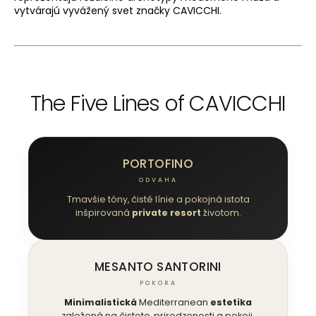
vytvárajú vyvážený svet značky CAVICCHI.
The Five Lines of CAVICCHI
PORTOFINO
ODVAHA
Tmavšie tóny, čisté línie a pokojná istota
inšpirovaná
private resort
životom.
MESANTO SANTORINI
POKORA
Minimalistická
Mediterranean
estetika
založená na čistote, prirodzenosti a pokoji.