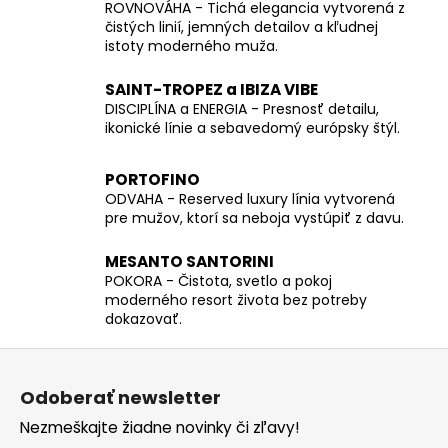
ROVNOVÁHA - Tichá elegancia vytvorená z
čistých linií, jemných detailov a kľudnej
istoty moderného muža.
SAINT-TROPEZ a IBIZA VIBE
DISCIPLÍNA a ENERGIA - Presnosť detailu,
ikonické línie a sebavedomý európsky štýl.
PORTOFINO
ODVAHA - Reserved luxury línia vytvorená
pre mužov, ktorí sa neboja vystúpiť z davu.
MESANTO SANTORINI
POKORA - Čistota, svetlo a pokoj
moderného resort života bez potreby
dokazovať.
Z
á
Odoberať newsletter
p
Nezmeškajte žiadne novinky či zľavy!
ä