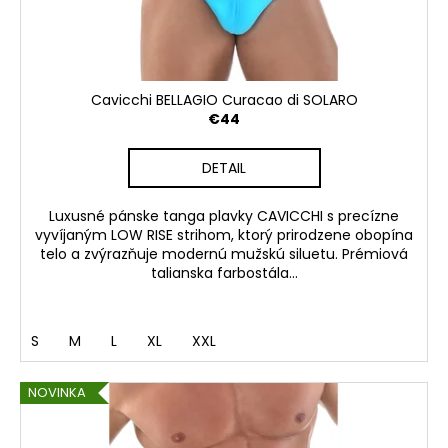
Cavicchi BELLAGIO Curacao di SOLARO
€44
DETAIL
Luxusné pánske tanga plavky CAVICCHI s precízne
vyvíjaným LOW RISE strihom, ktorý prirodzene obopína
telo a zvýrazňuje modernú mužskú siluetu. Prémiová
talianska farbostála...
S
M
L
XL
XXL
NOVINKA