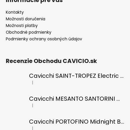
Kontakty
Možnosti doručenia
Možnosti platby
Obchodné podmienky
Podmienky ochrany osobných údajov
Recenzie Obchodu CAVICIO.sk
Cavicchi SAINT-TROPEZ Electric Blue di RICCI
|
Hodnotenie produktu je 5 z 5 hviezdičiek.
Cavicchi MESANTO SANTORINI Oil Green di ROMANO
|
Hodnotenie produktu je 5 z 5 hviezdičiek.
Cavicchi PORTOFINO Midnight Black di RICCI
|