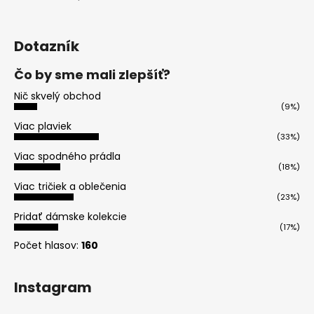
Hodnotenie produktu je 5 z 5 hviezdičiek.
Dotazník
Čo by sme mali zlepšíť?
Nič skvelý obchod
(9%)
Viac plaviek
(33%)
Viac spodného prádla
(18%)
Viac tričiek a oblečenia
(23%)
Pridať dámske kolekcie
(17%)
Počet hlasov:
160
Instagram