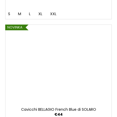
S
M
L
XL
XXL
NOVINKA
Cavicchi BELLAGIO French Blue di SOLARO
€44