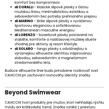
komfort bez kompromisov.
di CORALLI
- klasické slipové plavky s čistou
mužskou líniou, minimalistickou estetikou a
sebavedomím bez potreby prehnaného prejavu.
di MARINO
- širšie slipové plavky s vyváženou
športovou eleganciou a sofistikovanou
Mediterranean masculine energiou
di LORENZO
- boxerkové plavky postavené na
stabilite, komforte a nadčasovej mužskej siluete
vhodnej pre aktívny aj resort lifestyle.
di SOLARO
- tango plavky s odvážnejšou a
výraznejšou silhouette identitou inšpirovanou
slobodou, sebavedomím a magnetizmom
stredomorského leta.
Budúce silhouette línie budú prirodzene rozširovať svet
CAVICCHI pri zachovaní rovnováhy identity značky.
Beyond Swimwear
CAVICCHI tvorí produkty pre mužov, ktorí nehľadajú rýchlu
módu ani krátkodobý trend. Značka vzniká z priestoru