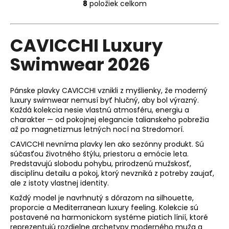
8
položiek celkom
O
v
l
CAVICCHI Luxury
á
d
Swimwear 2026
a
c
i
Pánske plavky CAVICCHI vznikli z myšlienky, že moderný
e
luxury swimwear nemusí byť hlučný, aby bol výrazný.
p
Každá kolekcia nesie vlastnú atmosféru, energiu a
r
charakter — od pokojnej elegancie talianskeho pobrežia
až po magnetizmus letných nocí na Stredomorí.
v
k
CAVICCHI nevníma plavky len ako sezónny produkt. Sú
y
súčasťou životného štýlu, priestoru a emócie leta.
Predstavujú slobodu pohybu, prirodzenú mužskosť,
v
disciplínu detailu a pokoj, ktorý nevzniká z potreby zaujať,
ý
ale z istoty vlastnej identity.
p
Každý model je navrhnutý s dôrazom na silhouette,
i
proporcie a Mediterranean luxury feeling. Kolekcie sú
s
postavené na harmonickom systéme piatich línií, ktoré
u
reprezentujú rozdielne archetypy moderného muža a