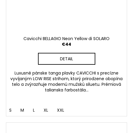
Cavicchi BELLAGIO Neon Yellow di SOLARO
€44
DETAIL
Luxusné pánske tanga plavky CAVICCHI s precízne
vyvíjaným LOW RISE strihom, ktorý prirodzene obopína
telo a zvýrazňuje modernú mužskú siluetu. Prémiová
talianska farbostála...
S
M
L
XL
XXL