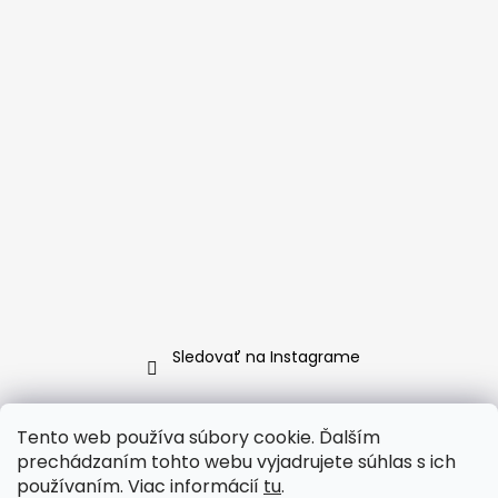
Sledovať na Instagrame
www.CAVICIO.sk
∞∞∞
www.CAVICIO.com
∞∞∞
Tento web používa súbory cookie. Ďalším
www.CAVICIO.cz
prechádzaním tohto webu vyjadrujete súhlas s ich
používaním. Viac informácií
tu
.