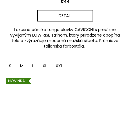
€44
DETAIL
Luxusné pánske tanga plavky CAVICCHI s precízne
vyvíjaným LOW RISE strihom, ktorý prirodzene obopína
telo a zvýrazňuje modernú mužskú siluetu. Prémiová
talianska farbostála...
S
M
L
XL
XXL
NOVINKA