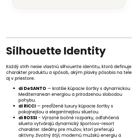
Silhouette Identity
Každý strih nesie vlastnú silhouette identitu, ktorá definuje
charakter produktu a spôsob, akým plavky pôsobia na tele
aj v priestore.
di DeSANTO
— kratšie kúpacie šortky s dynamickou
Mediterranean energiou a prirodzenou slobodou
pohybu.
di RICCI
— predĺžené luxury kúpacie šortky s
pokojnejšou a elegantnejšou siluetou.
di ROSSI
- Výrazné bočné rozparky, odľahčená
silueta vytvárajú dynamický športovo-resort
charakter. Ideálny pre mužov, ktorí preferujú
aktívny životný štýl, modernú mužskú energiu a