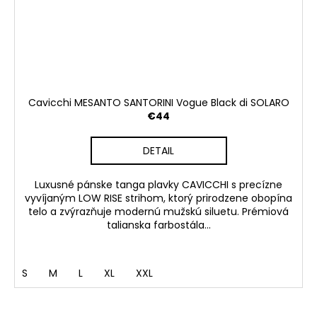
Cavicchi MESANTO SANTORINI Vogue Black di SOLARO
€44
DETAIL
Luxusné pánske tanga plavky CAVICCHI s precízne
vyvíjaným LOW RISE strihom, ktorý prirodzene obopína
telo a zvýrazňuje modernú mužskú siluetu. Prémiová
talianska farbostála...
S
M
L
XL
XXL