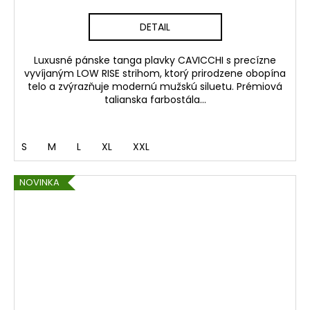
DETAIL
Luxusné pánske tanga plavky CAVICCHI s precízne
vyvíjaným LOW RISE strihom, ktorý prirodzene obopína
telo a zvýrazňuje modernú mužskú siluetu. Prémiová
talianska farbostála...
S
M
L
XL
XXL
NOVINKA