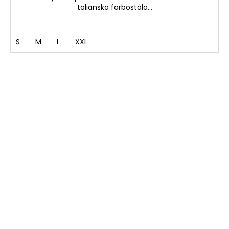
talianska farbostála...
S
M
L
XXL