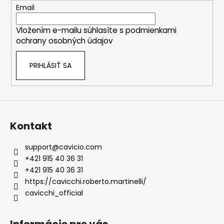
t
Email
i
Vložením e-mailu súhlasíte s
podmienkami
e
ochrany osobných údajov
PRIHLÁSIŤ SA
Kontakt
support
@
cavicio.com
+421 915 40 36 31
+421 915 40 36 31
https://cavicchi.roberto.martinelli/
cavicchi_official
Informácie pre vás