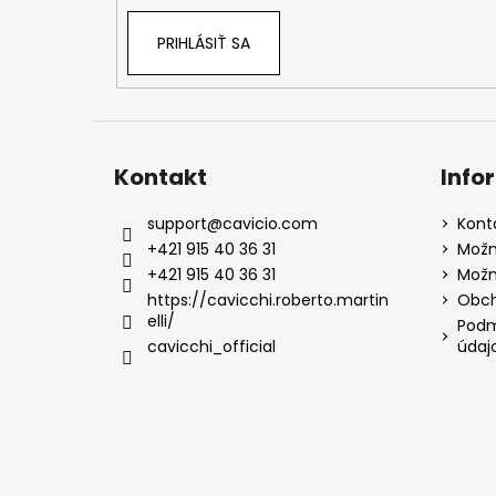
PRIHLÁSIŤ SA
Kontakt
Info
support
@
cavicio.com
Kont
+421 915 40 36 31
Možn
+421 915 40 36 31
Možn
https://cavicchi.roberto.martin
Obch
elli/
Podm
cavicchi_official
údaj