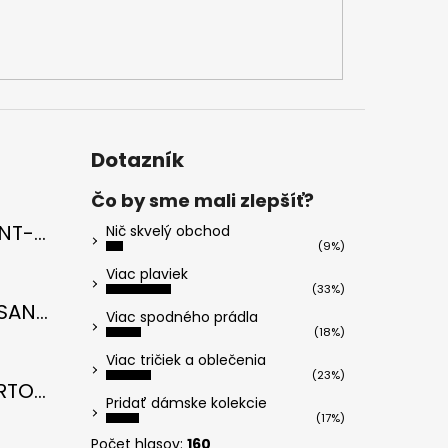
Dotazník
Čo by sme mali zlepšíť?
Cavicchi SAINT-TROPEZ Electric Blue di RICCI
Nič skvelý obchod
(9%)
u je 5 z 5 hviezdičiek.
Viac plaviek
(33%)
Cavicchi MESANTO SANTORINI Oil Green di ROMANO
Viac spodného prádla
(18%)
u je 5 z 5 hviezdičiek.
Viac tričiek a oblečenia
(23%)
Cavicchi PORTOFINO Midnight Black di RICCI
Pridať dámske kolekcie
(17%)
u je 5 z 5 hviezdičiek.
Počet hlasov:
160