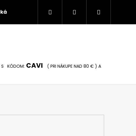
Hľadať
Prihlásenie
Nákupný
čká
košík
CAVI
S KÓDOM:
( PRI NÁKUPE NAD 80 € ) A