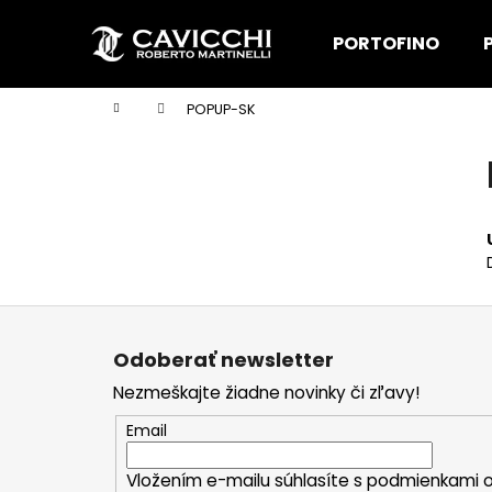
K
Prejsť
na
o
PORTOFINO
obsah
Späť
Späť
š
do
do
í
Domov
POPUP-SK
k
obchodu
obchodu
B
o
č
n
ý
p
a
Z
n
á
Odoberať newsletter
e
p
Nezmeškajte žiadne novinky či zľavy!
l
ä
t
Email
i
Vložením e-mailu súhlasíte s
podmienkami o
e