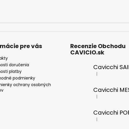
rmácie pre vás
Recenzie Obchodu
CAVICIO.sk
akty
osti doručenia
osti platby
|
Hodnotenie produkt
odné podmienky
ienky ochrany osobných
ov
|
Hodnotenie produkt
|
Hodnotenie produkt