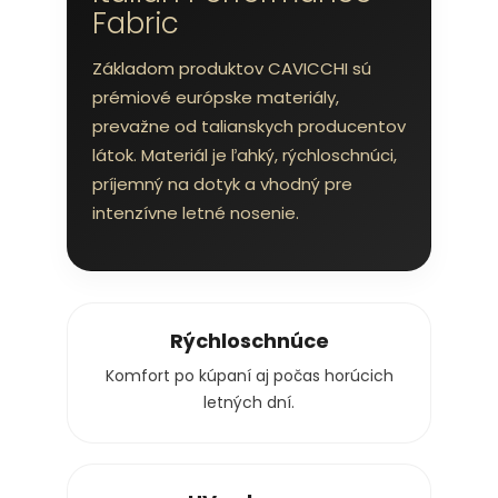
Fabric
Základom produktov CAVICCHI sú
prémiové európske materiály,
prevažne od talianskych producentov
látok. Materiál je ľahký, rýchloschnúci,
príjemný na dotyk a vhodný pre
intenzívne letné nosenie.
Rýchloschnúce
Komfort po kúpaní aj počas horúcich
letných dní.