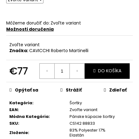
č
a
m
e
Môžeme doručiť do:
Zvoľte variant
Možnosti doručenia
Zvoľte variant
Značka:
CAVICCHI Roberto Martinelli
€77
DO KOŠÍKA
Jednotková
cena:
Opýtať sa
Strážiť
Zdieľať
Kategória
:
Šortky
EAN
:
Zvoľte variant
Módna Kategória
:
Pánske kúpacie šortky
SKU
:
CS142 88833
83% Polyester 17%
Zloženie
:
Elastán