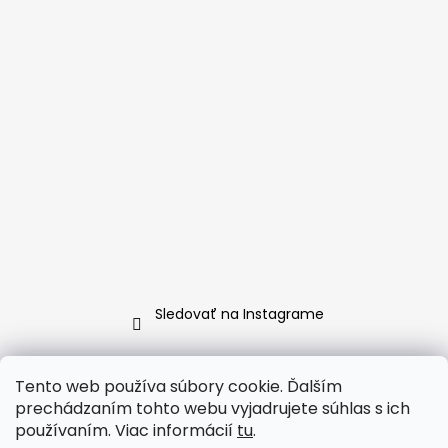
Sledovať na Instagrame
www.CAVICIO.sk
∞∞∞
www.CAVICIO.com
∞∞∞
Tento web používa súbory cookie. Ďalším
www.CAVICIO.cz
prechádzaním tohto webu vyjadrujete súhlas s ich
používaním. Viac informácií
tu
.