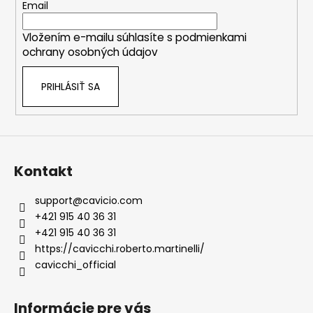
t
Email
i
Vložením e-mailu súhlasíte s
podmienkami
e
ochrany osobných údajov
PRIHLÁSIŤ SA
Kontakt
support
@
cavicio.com
+421 915 40 36 31
+421 915 40 36 31
https://cavicchi.roberto.martinelli/
cavicchi_official
Informácie pre vás