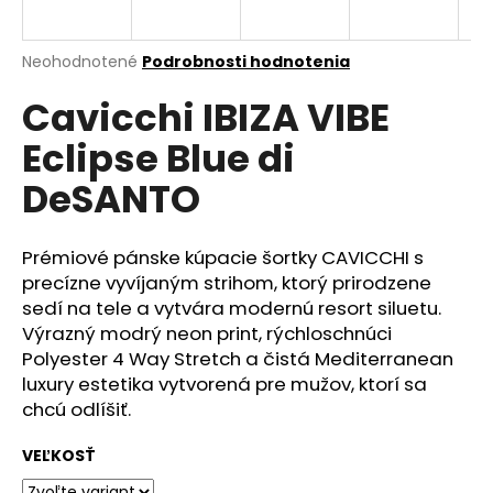
á
j
Priemerné
Neohodnotené
Podrobnosti hodnotenia
s
hodnotenie
Cavicchi IBIZA VIBE
produktu
ť
je
?
Eclipse Blue di
0,0
z
DeSANTO
5
hviezdičiek.
Prémiové pánske kúpacie šortky CAVICCHI s
HĽADAŤ
precízne vyvíjaným strihom, ktorý prirodzene
sedí na tele a vytvára modernú resort siluetu.
Výrazný modrý neon print, rýchloschnúci
O
Polyester 4 Way Stretch a čistá Mediterranean
d
luxury estetika vytvorená pre mužov, ktorí sa
p
chcú odlíšiť.
o
r
VEĽKOSŤ
ú