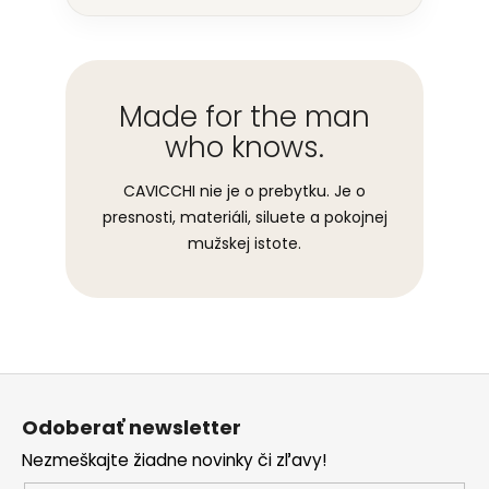
Made for the man
who knows.
CAVICCHI nie je o prebytku. Je o
presnosti, materiáli, siluete a pokojnej
mužskej istote.
Z
á
Odoberať newsletter
p
Nezmeškajte žiadne novinky či zľavy!
ä