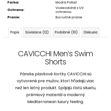
Farba
:
Modrá Potlač
Vodeodolné s UV
Ochrana
:
ochranou
Pranie
:
Iba ručné pranie
Popis
Súvisiace (12)
Podobné (10)
Diskusia
CAVICCHI Men’s Swim
Shorts
Pánske plavkové šortky CAVICCHI sú
vytvorené pre mužov, ktorí hľadajú viac
než len letný produkt. Spájajú čistú siluetu,
prémiový materiál a moderný
Mediterranean luxury feeling.