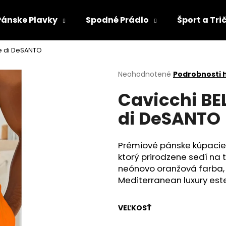
Pánske Plavky
Spodné Prádlo
Šport a Tri
e di DeSANTO
Čo potrebujete nájsť?
Priemerné
Neohodnotené
Podrobnosti 
hodnotenie
Cavicchi BE
produktu
HĽADAŤ
je
di DeSANTO
0,0
z
5
Odporúčame
hviezdičiek.
Prémiové pánske kúpacie 
ktorý prirodzene sedí na 
neónovo oranžová farba, 
Mediterranean luxury este
VEĽKOSŤ