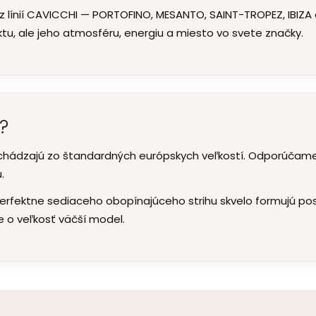
z línií CAVICCHI — PORTOFINO, MESANTO, SAINT-TROPEZ, IBIZA a
tu, ale jeho atmosféru, energiu a miesto vo svete značky.
ť?
chádzajú zo štandardných európskych veľkostí. Odporúčame 
.
erfektne sediaceho obopínajúceho strihu skvelo formujú post
ľte o veľkosť väčší model.