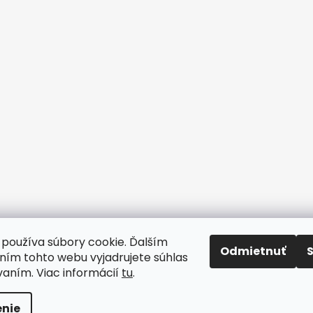
www.CAVICIO.sk
∞∞∞
www.CAVICIO.com
∞∞∞
www.CAVICIO.
používa súbory cookie. Ďalším
Odmietnuť
ím tohto webu vyjadrujete súhlas
vaním. Viac informácií
tu
.
Všetky práva vyhradené.
Upraviť nastavenie cookies
nie