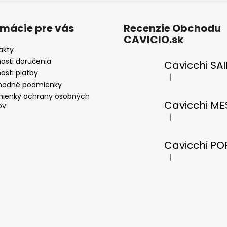
rmácie pre vás
Recenzie Obchodu
CAVICIO.sk
akty
osti doručenia
osti platby
|
Hodnotenie produkt
odné podmienky
ienky ochrany osobných
ov
|
Hodnotenie produkt
|
Hodnotenie produkt