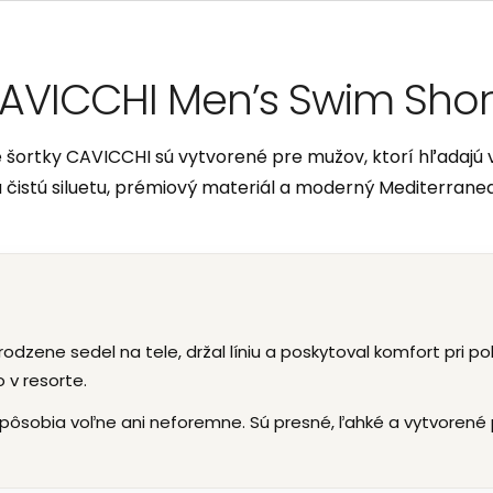
AVICCHI Men’s Swim Shor
šortky CAVICCHI sú vytvorené pre mužov, ktorí hľadajú v
ú čistú siluetu, prémiový materiál a moderný Mediterranean
rirodzene sedel na tele, držal líniu a poskytoval komfort pri
 v resorte.
pôsobia voľne ani neforemne. Sú presné, ľahké a vytvorené 