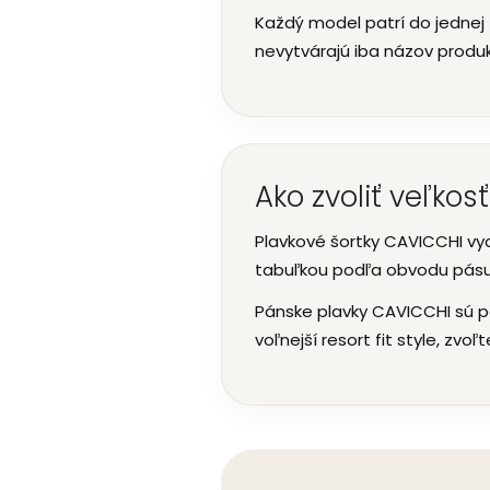
Každý model patrí do jednej 
nevytvárajú iba názov produk
Ako zvoliť veľkos
Plavkové šortky CAVICCHI vy
tabuľkou podľa obvodu pásu
Pánske plavky CAVICCHI sú p
voľnejší resort fit style, zvo