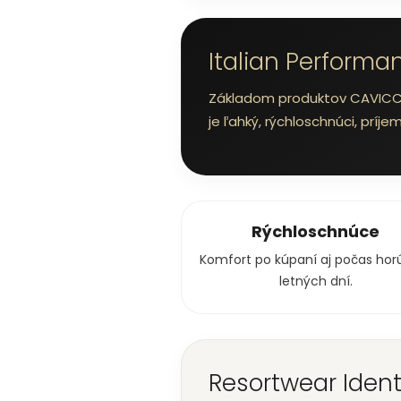
Italian Performa
Základom produktov CAVICCHI
je ľahký, rýchloschnúci, príj
Rýchloschnúce
Komfort po kúpaní aj počas hor
letných dní.
Resortwear Ident