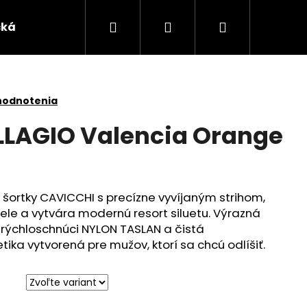
Hľadať
Prihlásenie
Nákupný
čká
košík
hodnotenia
LLAGIO Valencia Orange
šortky CAVICCHI s precízne vyvíjaným strihom,
tele a vytvára modernú resort siluetu. Výrazná
rýchloschnúci NYLON TASLAN a čistá
tika vytvorená pre mužov, ktorí sa chcú odlíšiť.