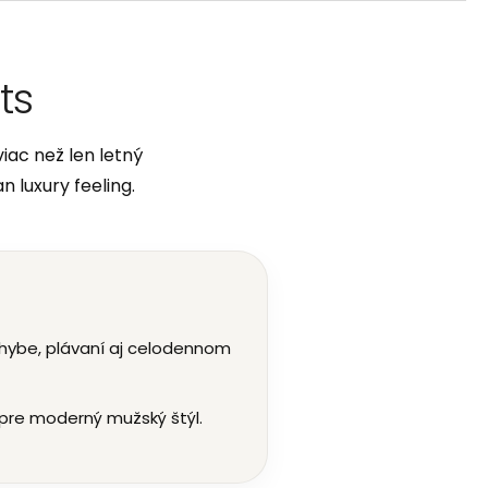
ts
iac než len letný
 luxury feeling.
 pohybe, plávaní aj celodennom
pre moderný mužský štýl.