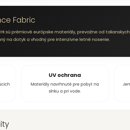
nce Fabric
 sú prémiové európske materiály, prevažne od talianskych 
emný na dotyk a vhodný pre intenzívne letné nosenie.
UV ochrana
úcich
Materiály navrhnuté pre pobyt na
Jem
slnku a pri vode.
ity