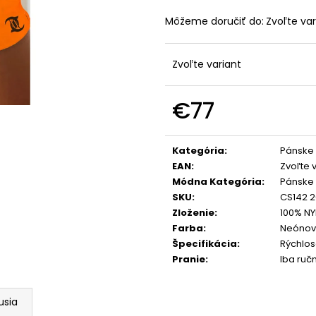
Môžeme doručiť do:
Zvoľte var
Zvoľte variant
€77
Jednotková
cena:
Kategória
:
Pánske 
EAN
:
Zvoľte 
Módna Kategória
:
Pánske 
SKU
:
CS142 2
Zloženie
:
100% N
Farba
:
Neónovo
Špecifikácia
:
Rýchlos
Pranie
:
Iba ruč
usia