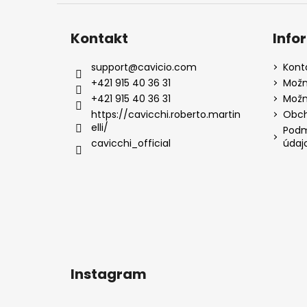
Kontakt
Info
support
@
cavicio.com
Kont
+421 915 40 36 31
Možn
+421 915 40 36 31
Možn
https://cavicchi.roberto.martin
Obch
elli/
Podm
cavicchi_official
údaj
Instagram