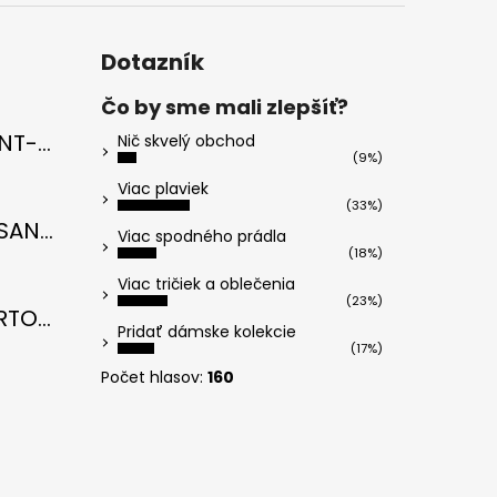
Dotazník
Čo by sme mali zlepšíť?
Cavicchi SAINT-TROPEZ Electric Blue di RICCI
Nič skvelý obchod
(9%)
u je 5 z 5 hviezdičiek.
Viac plaviek
(33%)
Cavicchi MESANTO SANTORINI Oil Green di ROMANO
Viac spodného prádla
(18%)
u je 5 z 5 hviezdičiek.
Viac tričiek a oblečenia
(23%)
Cavicchi PORTOFINO Midnight Black di RICCI
Pridať dámske kolekcie
(17%)
u je 5 z 5 hviezdičiek.
Počet hlasov:
160