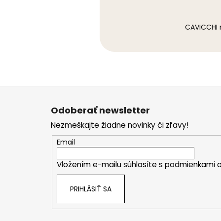
CAVICCHI n
Z
á
Odoberať newsletter
p
Nezmeškajte žiadne novinky či zľavy!
ä
t
Email
i
Vložením e-mailu súhlasíte s
podmienkami o
e
PRIHLÁSIŤ SA