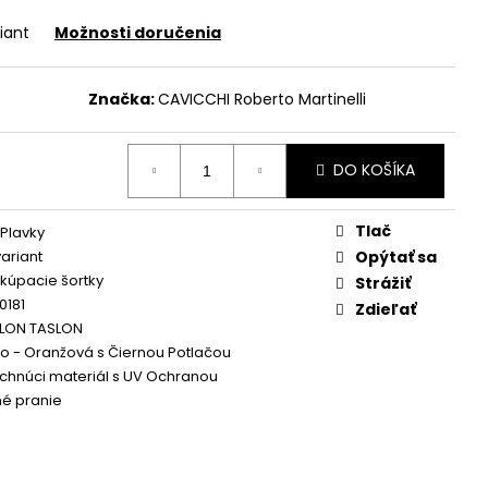
iant
Možnosti doručenia
Značka:
CAVICCHI Roberto Martinelli
DO KOŠÍKA
Tlač
Plavky
variant
Opýtať sa
kúpacie šortky
Strážiť
0181
Zdieľať
YLON TASLON
 - Oranžová s Čiernou Potlačou
chnúci materiál s UV Ochranou
né pranie