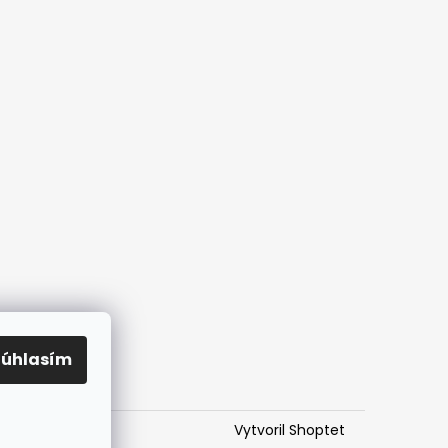
cz
Súhlasím
Vytvoril Shoptet