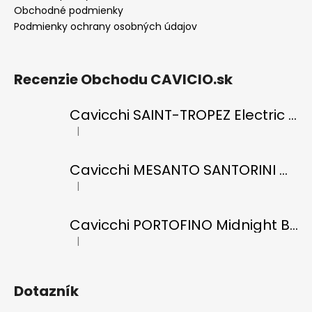
Obchodné podmienky
Podmienky ochrany osobných údajov
Recenzie Obchodu CAVICIO.sk
Cavicchi SAINT-TROPEZ Electric Blue di RICCI
|
Hodnotenie produktu je 5 z 5 hviezdičiek.
Cavicchi MESANTO SANTORINI Oil Green di ROMANO
|
Hodnotenie produktu je 5 z 5 hviezdičiek.
Cavicchi PORTOFINO Midnight Black di RICCI
|
Hodnotenie produktu je 5 z 5 hviezdičiek.
Dotazník