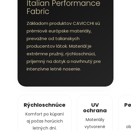
Italian Performance
Fabric
Základom produktov CAVICCHI sú
prémiové európske materiály,
prevažne od talianskych
producentov látok. Materiál je
extrémne pružný, rýchloschnúci,
príjemný na dotyk a navrhnutý pre
intenzívne letné nosenie.
Rýchloschnúce
UV
Pe
ochrana
Komfort po kúpaní
Materiály
aj počas horúcich
vytvorené
ob
letných dní.