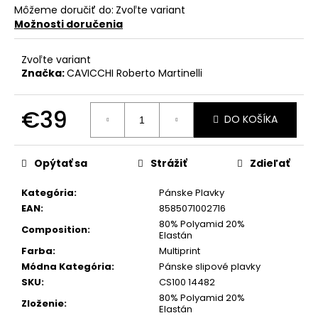
č
Môžeme doručiť do:
Zvoľte variant
a
Možnosti doručenia
m
e
Zvoľte variant
Značka:
CAVICCHI Roberto Martinelli
€39
DO KOŠÍKA
Jednotková
cena:
Opýtať sa
Strážiť
Zdieľať
Kategória
:
Pánske Plavky
EAN
:
8585071002716
80% Polyamid 20%
Composition
:
Elastán
Farba
:
Multiprint
Módna Kategória
:
Pánske slipové plavky
SKU
:
CS100 14482
80% Polyamid 20%
Zloženie
:
Elastán