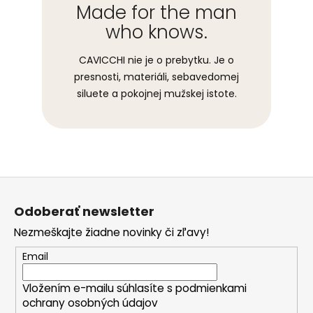
Made for the man
who knows.
CAVICCHI nie je o prebytku. Je o
presnosti, materiáli, sebavedomej
siluete a pokojnej mužskej istote.
Z
á
Odoberať newsletter
p
Nezmeškajte žiadne novinky či zľavy!
ä
t
Email
i
Vložením e-mailu súhlasíte s
podmienkami
e
ochrany osobných údajov