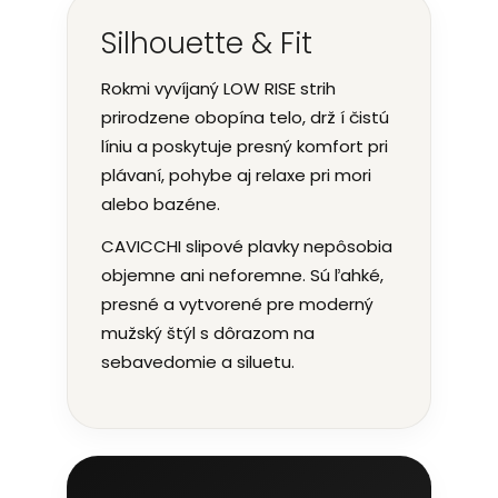
Silhouette & Fit
Rokmi vyvíjaný LOW RISE strih
prirodzene obopína telo, drž í čistú
líniu a poskytuje presný komfort pri
plávaní, pohybe aj relaxe pri mori
alebo bazéne.
CAVICCHI slipové plavky nepôsobia
objemne ani neforemne. Sú ľahké,
presné a vytvorené pre moderný
mužský štýl s dôrazom na
sebavedomie a siluetu.