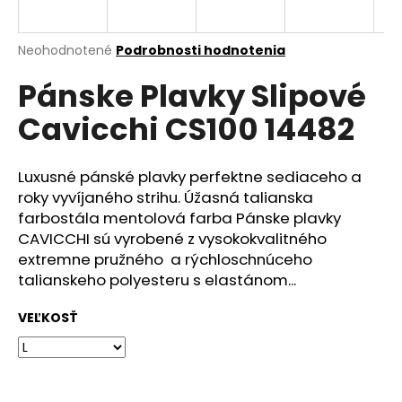
á
j
Priemerné
Neohodnotené
Podrobnosti hodnotenia
s
hodnotenie
Pánske Plavky Slipové
produktu
ť
je
?
Cavicchi CS100 14482
0,0
z
5
hviezdičiek.
Luxusné pánské plavky perfektne sediaceho a
roky vyvíjaného strihu. Úžasná talianska
HĽADAŤ
farbostála mentolová farba Pánske plavky
CAVICCHI sú vyrobené z vysokokvalitného
extremne pružného a rýchloschnúceho
talianskeho polyesteru s elastánom...
O
d
VEĽKOSŤ
p
o
r
ú