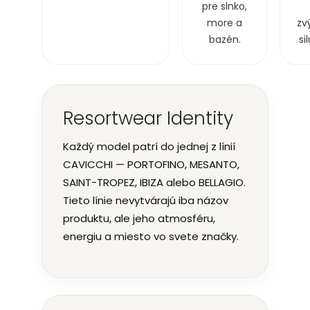
pre slnko,
more a
zv
bazén.
si
Resortwear Identity
Každý model patrí do jednej z línií
CAVICCHI — PORTOFINO, MESANTO,
SAINT-TROPEZ, IBIZA alebo BELLAGIO.
Tieto línie nevytvárajú iba názov
produktu, ale jeho atmosféru,
energiu a miesto vo svete značky.