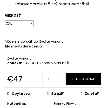
č
sebavedomie a čistý resortwear štýl.
a
m
VEĽKOSŤ
e
Môžeme doručiť do:
Zvoľte variant
Možnosti doručenia
Zvoľte variant
Značka:
CAVICCHI Roberto Martinelli
€47
DO KOŠÍKA
Jednotková
cena:
Opýtať sa
Strážiť
Zdieľať
Kategória
:
Pánske Plavky