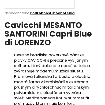
á
j
Priemerné
Neohodnotené
Podrobnosti hodnotenia
s
hodnotenie
Cavicchi MESANTO
produktu
ť
je
?
SANTORINI Capri Blue
0,0
z
di LORENZO
5
hviezdičiek.
Luxusné brazílske boxerkové pánske
HĽADAŤ
plavky CAVICCHI s precízne vyvíjaným
strihom, ktorý dokonale obopína telo a
zvýrazňuje modernú mužskú siluetu.
O
Prémiová talianska farbostála electric
d
modrá farba v kombinácii s extrémne
p
pružným a rýchloschnúcim talianskym
o
polyamidom s elastánom vytvára
r
svieži Mediterranean luxury summer fit
ú
pre mužov, ktorí milujú komfort,