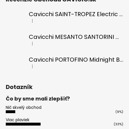
Cavicchi SAINT-TROPEZ Electric Blue di RICCI
|
Hodnotenie produktu je 5 z 5 hviezdičiek.
Cavicchi MESANTO SANTORINI Oil Green di ROMANO
|
Hodnotenie produktu je 5 z 5 hviezdičiek.
Cavicchi PORTOFINO Midnight Black di RICCI
|
Hodnotenie produktu je 5 z 5 hviezdičiek.
Dotazník
Čo by sme mali zlepšíť?
Nič skvelý obchod
(9%)
Viac plaviek
(33%)