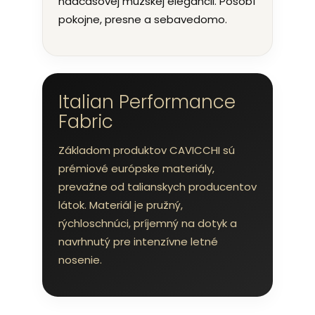
nadčasovej mužskej elegancii. Pôsobí
pokojne, presne a sebavedomo.
Italian Performance
Fabric
Základom produktov CAVICCHI sú
prémiové európske materiály,
prevažne od talianskych producentov
látok. Materiál je pružný,
rýchloschnúci, príjemný na dotyk a
navrhnutý pre intenzívne letné
nosenie.