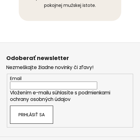
pokojnej mužskej istote.
Z
á
Odoberať newsletter
p
Nezmeškajte žiadne novinky či zľavy!
ä
t
Email
i
Vložením e-mailu súhlasíte s
podmienkami
e
ochrany osobných údajov
PRIHLÁSIŤ SA