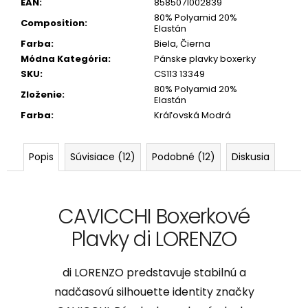
EAN
:
8585071002839
80% Polyamid 20%
Composition
:
Elastán
Farba
:
Biela, Čierna
Módna Kategória
:
Pánske plavky boxerky
SKU
:
CS113 13349
80% Polyamid 20%
Zloženie
:
Elastán
Farba
:
Kráľovská Modrá
Popis
Súvisiace (12)
Podobné (12)
Diskusia
CAVICCHI Boxerkové
Plavky di LORENZO
di LORENZO predstavuje stabilnú a
nadčasovú silhouette identity značky