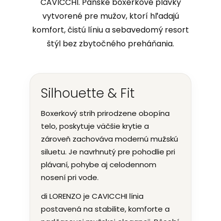
CAVICCHI. Pánske boxerkové plavky
vytvorené pre mužov, ktorí hľadajú
komfort, čistú líniu a sebavedomý resort
štýl bez zbytočného preháňania.
Silhouette & Fit
Boxerkový strih prirodzene obopína
telo, poskytuje väčšie krytie a
zároveň zachováva modernú mužskú
siluetu. Je navrhnutý pre pohodlie pri
plávaní, pohybe aj celodennom
nosení pri vode.
di LORENZO je CAVICCHI línia
postavená na stabilite, komforte a