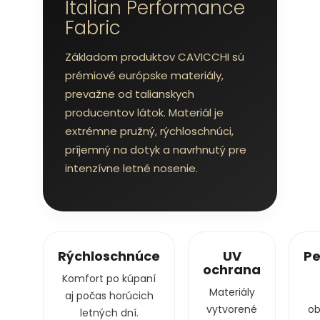
Italian Performance
Fabric
Základom produktov CAVICCHI sú
prémiové európske materiály,
prevažne od talianskych
producentov látok. Materiál je
extrémne pružný, rýchloschnúci,
príjemný na dotyk a navrhnutý pre
intenzívne letné nosenie.
Rýchloschnúce
UV
Pe
ochrana
Komfort po kúpaní
Materiály
aj počas horúcich
vytvorené
ob
letných dní.