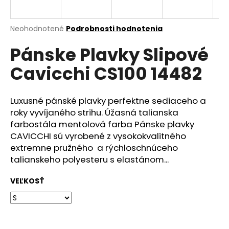
á
j
Priemerné
Neohodnotené
Podrobnosti hodnotenia
s
hodnotenie
Pánske Plavky Slipové
produktu
ť
je
?
Cavicchi CS100 14482
0,0
z
5
hviezdičiek.
Luxusné pánské plavky perfektne sediaceho a
roky vyvíjaného strihu. Úžasná talianska
HĽADAŤ
farbostála mentolová farba Pánske plavky
CAVICCHI sú vyrobené z vysokokvalitného
extremne pružného a rýchloschnúceho
talianskeho polyesteru s elastánom...
O
d
VEĽKOSŤ
p
o
r
ú