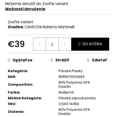
č
Môžeme doručiť do:
Zvoľte variant
a
Možnosti doručenia
m
e
Zvoľte variant
Značka:
CAVICCHI Roberto Martinelli
€39
DO KOŠÍKA
Jednotková
cena:
Opýtať sa
Strážiť
Zdieľať
Kategória
:
Pánske Plavky
EAN
:
8585071002693
80% Polyamid 20%
Composition
:
Elastán
Farba
:
Multiprint
Módna Kategória
:
Pánske slipové plavky
SKU
:
CS100 14482
80% Polyamid 20%
Zloženie
:
Elastán