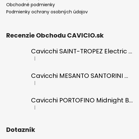
Obchodné podmienky
Podmienky ochrany osobných údajov
Recenzie Obchodu CAVICIO.sk
Cavicchi SAINT-TROPEZ Electric Blue di RICCI
|
Hodnotenie produktu je 5 z 5 hviezdičiek.
Cavicchi MESANTO SANTORINI Oil Green di ROMANO
|
Hodnotenie produktu je 5 z 5 hviezdičiek.
Cavicchi PORTOFINO Midnight Black di RICCI
|
Hodnotenie produktu je 5 z 5 hviezdičiek.
Dotazník