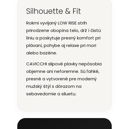
Silhouette & Fit
Rokmi vyvíjaný LOW RISE strih
prirodzene obopína telo, drž í čistú
líniu a poskytuje presný komfort pri
plávaní, pohybe aj relaxe pri mori
alebo bazéne.
CAVICCHI slipové plavky nepôsobia
objemne ani neforemne. Sú ľahké,
presné a vytvorené pre moderný
mužský štýl s dôrazom na
sebavedomie a siluetu.