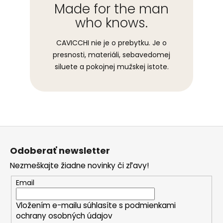
Made for the man
who knows.
CAVICCHI nie je o prebytku. Je o
presnosti, materiáli, sebavedomej
siluete a pokojnej mužskej istote.
Z
á
Odoberať newsletter
p
Nezmeškajte žiadne novinky či zľavy!
ä
t
Email
i
Vložením e-mailu súhlasíte s
podmienkami
e
ochrany osobných údajov