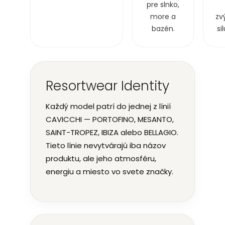
pre slnko,
more a
zv
bazén.
si
Resortwear Identity
Každý model patrí do jednej z línií
CAVICCHI — PORTOFINO, MESANTO,
SAINT-TROPEZ, IBIZA alebo BELLAGIO.
Tieto línie nevytvárajú iba názov
produktu, ale jeho atmosféru,
energiu a miesto vo svete značky.