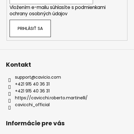
i
Vložením e-mailu súhlasíte s
podmienkami
e
ochrany osobných údajov
PRIHLÁSIŤ SA
Kontakt
support
@
cavicio.com
+421 915 40 36 31
+421 915 40 36 31
https://cavicchi.roberto.martinelli/
cavicchi_official
Informácie pre vás