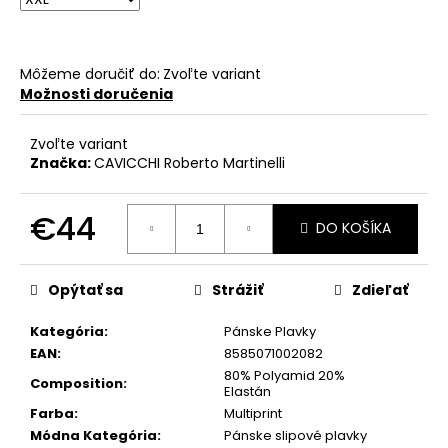
č
a
m
e
Môžeme doručiť do:
Zvoľte variant
Možnosti doručenia
Zvoľte variant
Značka:
CAVICCHI Roberto Martinelli
€44
DO KOŠÍKA
Jednotková
cena:
Opýtať sa
Strážiť
Zdieľať
Kategória
:
Pánske Plavky
EAN
:
8585071002082
80% Polyamid 20%
Composition
:
Elastán
Farba
:
Multiprint
Módna Kategória
:
Pánske slipové plavky