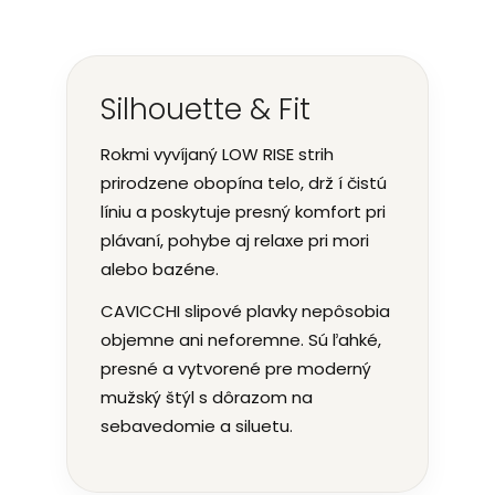
Silhouette & Fit
Rokmi vyvíjaný LOW RISE strih
prirodzene obopína telo, drž í čistú
líniu a poskytuje presný komfort pri
plávaní, pohybe aj relaxe pri mori
alebo bazéne.
CAVICCHI slipové plavky nepôsobia
objemne ani neforemne. Sú ľahké,
presné a vytvorené pre moderný
mužský štýl s dôrazom na
sebavedomie a siluetu.