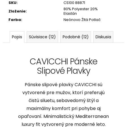
SKU
:
CS100 88871
80% Polyester 20%
Zloženie
:
Elastán
Farba
:
Neónovo Žltá Potlač
Popis
Súvisiace (12)
Podobné (12)
Diskusia
CAVICCHI Pánske
Slipové Plavky
Pánske slipové plavky CAVICCHI sú
vytvorené pre mužov, ktorí preferujú
čistú siluetu, sebavedomý štýl a
maximálny komfort pri pohybe aj
opaľovaní. Minimalistický Mediterranean
luxury fit vytvorený pre moderné leto.