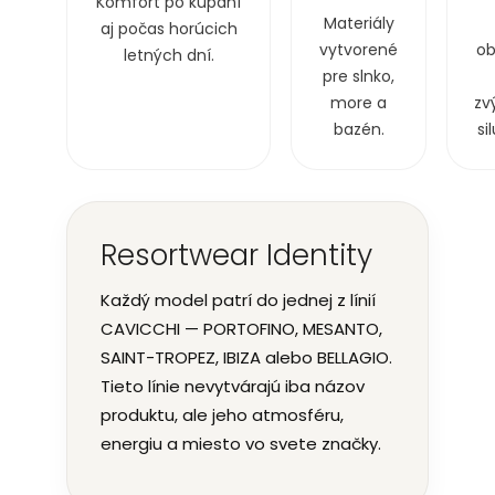
Komfort po kúpaní
Materiály
aj počas horúcich
vytvorené
ob
letných dní.
pre slnko,
more a
zv
bazén.
si
Resortwear Identity
Každý model patrí do jednej z línií
CAVICCHI — PORTOFINO, MESANTO,
SAINT-TROPEZ, IBIZA alebo BELLAGIO.
Tieto línie nevytvárajú iba názov
produktu, ale jeho atmosféru,
energiu a miesto vo svete značky.