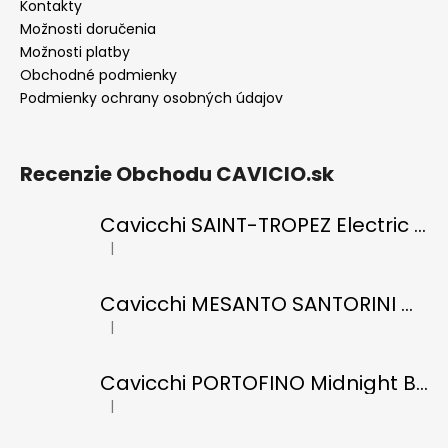
Kontakty
Možnosti doručenia
Možnosti platby
Obchodné podmienky
Podmienky ochrany osobných údajov
Recenzie Obchodu CAVICIO.sk
Cavicchi SAINT-TROPEZ Electric Blue di RICCI
|
Hodnotenie produktu je 5 z 5 hviezdičiek.
Cavicchi MESANTO SANTORINI Oil Green di ROMANO
|
Hodnotenie produktu je 5 z 5 hviezdičiek.
Cavicchi PORTOFINO Midnight Black di RICCI
|
Hodnotenie produktu je 5 z 5 hviezdičiek.