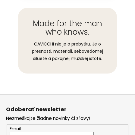
Made for the man
who knows.
CAVICCHI nie je o prebytku. Je o
presnosti, materiáli, sebavedomej
siluete a pokojnej mužskej istote.
Z
á
Odoberať newsletter
p
Nezmeškajte žiadne novinky či zľavy!
ä
t
Email