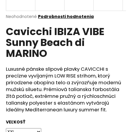
á
j
Priemerné
Neohodnotené
Podrobnosti hodnotenia
s
hodnotenie
Cavicchi IBIZA VIBE
produktu
ť
je
?
Sunny Beach di
0,0
z
MARINO
5
hviezdičiek.
Luxusné pánske slipové plavky CAVICCHI s
HĽADAŤ
precízne vyvíjaným LOW RISE strihom, ktorý
prirodzene obopína telo a zvýrazňuje modernú
mužskú siluetu. Prémiová talianska farbostála
O
žltá potlač, extrémne pružný a rýchloschnúci
d
taliansky polyester s elastánom vytvárajú
p
ideálny Mediterranean luxury summer fit.
o
r
VEĽKOSŤ
ú