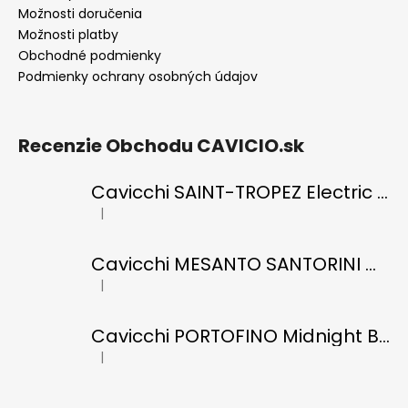
Možnosti doručenia
Možnosti platby
Obchodné podmienky
Podmienky ochrany osobných údajov
Recenzie Obchodu CAVICIO.sk
Cavicchi SAINT-TROPEZ Electric Blue di RICCI
|
Hodnotenie produktu je 5 z 5 hviezdičiek.
Cavicchi MESANTO SANTORINI Oil Green di ROMANO
|
Hodnotenie produktu je 5 z 5 hviezdičiek.
Cavicchi PORTOFINO Midnight Black di RICCI
|
Hodnotenie produktu je 5 z 5 hviezdičiek.