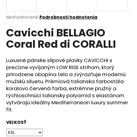
á
j
Priemerné
Neohodnotené
Podrobnosti hodnotenia
s
hodnotenie
Cavicchi BELLAGIO
produktu
ť
je
?
Coral Red di CORALLI
0,0
z
5
hviezdičiek.
Luxusné pánske slipové plavky CAVICCHI s
precízne vyvíjaným LOW RISE strihom, ktorý
HĽADAŤ
prirodzene obopína telo a zvýrazňuje modernú
mužskú siluetu. Prémiová talianska farbostála
koralovo červená farba, extrémne pružný a
rýchloschnúci taliansky polyamid s elastánom
O
vytvárajú ideálny Mediterranean luxury summer
d
fit.
p
o
VEĽKOSŤ
r
ú