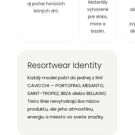
Materiály
aj počas horúcich
vytvorené
ob
letných dní.
pre slnko,
more a
zv
bazén.
si
Resortwear Identity
Každý model patrí do jednej z línií
CAVICCHI — PORTOFINO, MESANTO,
SAINT-TROPEZ, IBIZA alebo BELLAGIO.
Tieto línie nevytvárajú iba názov
produktu, ale jeho atmosféru,
energiu a miesto vo svete značky.