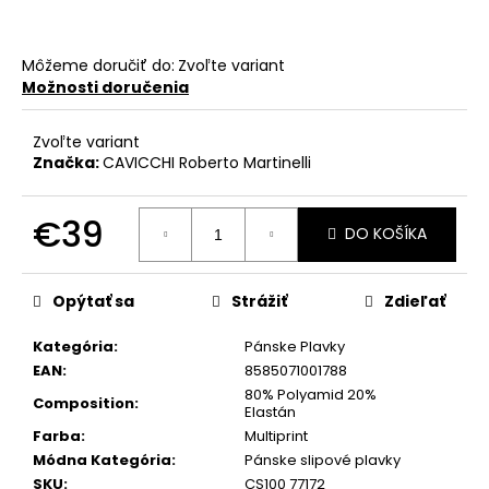
č
a
m
Môžeme doručiť do:
Zvoľte variant
e
Možnosti doručenia
Zvoľte variant
Značka:
CAVICCHI Roberto Martinelli
€39
DO KOŠÍKA
Jednotková
cena:
Opýtať sa
Strážiť
Zdieľať
Kategória
:
Pánske Plavky
EAN
:
8585071001788
80% Polyamid 20%
Composition
:
Elastán
Farba
:
Multiprint
Módna Kategória
:
Pánske slipové plavky
SKU
:
CS100 77172