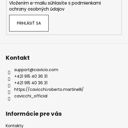
Vložením e-mailu súhlasíte s
podmienkami
e
ochrany osobných údajov
PRIHLÁSIŤ SA
Kontakt
support
@
cavicio.com
+421 915 40 36 31
+421 915 40 36 31
https://cavicchi.roberto.martinelli/
cavicchi_official
Informácie pre vás
Kontakty