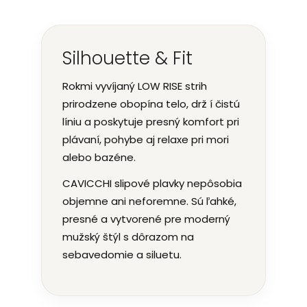
Silhouette & Fit
Rokmi vyvíjaný LOW RISE strih
prirodzene obopína telo, drž í čistú
líniu a poskytuje presný komfort pri
plávaní, pohybe aj relaxe pri mori
alebo bazéne.
CAVICCHI slipové plavky nepôsobia
objemne ani neforemne. Sú ľahké,
presné a vytvorené pre moderný
mužský štýl s dôrazom na
sebavedomie a siluetu.