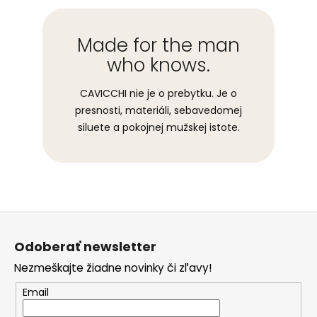
Made for the man
who knows.
CAVICCHI nie je o prebytku. Je o
presnosti, materiáli, sebavedomej
siluete a pokojnej mužskej istote.
Z
á
Odoberať newsletter
p
Nezmeškajte žiadne novinky či zľavy!
ä
t
Email
i