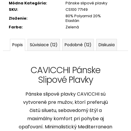
Módna Kategória
:
Pánske slipové plavky
SKU
:
CS100 77149
80% Polyamid 20%
Zloženie
:
Elastán
Farba
:
Zelená
Popis
Súvisiace (12)
Podobné (12)
Diskusia
CAVICCHI Pánske
Slipové Plavky
Pánske slipové plavky CAVICCHI sú
vytvorené pre mužov, ktorí preferujú
čistú siluetu, sebavedomý štýl a
maximálny komfort pri pohybe aj
opaľovaní. Minimalistický Mediterranean