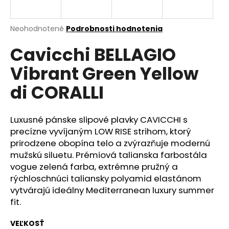
á
j
Priemerné
Neohodnotené
Podrobnosti hodnotenia
s
hodnotenie
Cavicchi BELLAGIO
produktu
ť
je
?
Vibrant Green Yellow
0,0
z
di CORALLI
5
hviezdičiek.
Luxusné pánske slipové plavky CAVICCHI s
HĽADAŤ
precízne vyvíjaným LOW RISE strihom, ktorý
prirodzene obopína telo a zvýrazňuje modernú
mužskú siluetu. Prémiová talianska farbostála
O
vogue zelená farba, extrémne pružný a
d
rýchloschnúci taliansky polyamid elastánom
p
vytvárajú ideálny Mediterranean luxury summer
o
fit.
r
ú
VEĽKOSŤ