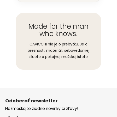
Made for the man
who knows.
CAVICCHI nie je o prebytku. Je o
presnosti, materiáli, sebavedomej
siluete a pokojnej mužskej istote.
Z
á
Odoberať newsletter
p
Nezmeškajte žiadne novinky či zľavy!
ä