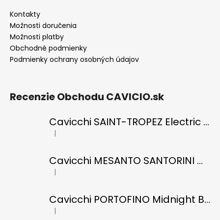
Kontakty
Možnosti doručenia
Možnosti platby
Obchodné podmienky
Podmienky ochrany osobných údajov
Recenzie Obchodu CAVICIO.sk
Cavicchi SAINT-TROPEZ Electric Blue di RICCI
|
Hodnotenie produktu je 5 z 5 hviezdičiek.
Cavicchi MESANTO SANTORINI Oil Green di ROMANO
|
Hodnotenie produktu je 5 z 5 hviezdičiek.
Cavicchi PORTOFINO Midnight Black di RICCI
|
Hodnotenie produktu je 5 z 5 hviezdičiek.