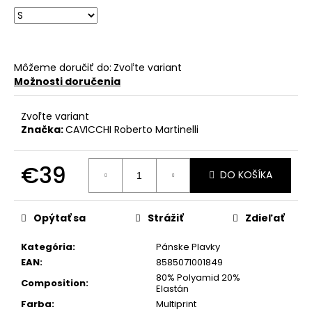
č
a
m
e
Môžeme doručiť do:
Zvoľte variant
Možnosti doručenia
Zvoľte variant
Značka:
CAVICCHI Roberto Martinelli
€39
DO KOŠÍKA
Jednotková
cena:
Opýtať sa
Strážiť
Zdieľať
Kategória
:
Pánske Plavky
EAN
:
8585071001849
80% Polyamid 20%
Composition
:
Elastán
Farba
:
Multiprint