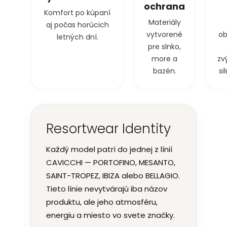
ochrana
Komfort po kúpaní
Materiály
aj počas horúcich
vytvorené
ob
letných dní.
pre slnko,
more a
zv
bazén.
si
Resortwear Identity
Každý model patrí do jednej z línií
CAVICCHI — PORTOFINO, MESANTO,
SAINT-TROPEZ, IBIZA alebo BELLAGIO.
Tieto línie nevytvárajú iba názov
produktu, ale jeho atmosféru,
energiu a miesto vo svete značky.