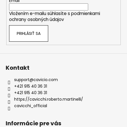
t
Email
i
Vložením e-mailu súhlasíte s
podmienkami
e
ochrany osobných údajov
PRIHLÁSIŤ SA
Kontakt
support
@
cavicio.com
+421 915 40 36 31
+421 915 40 36 31
https://cavicchi.roberto.martinelli/
cavicchi_official
Informácie pre vás