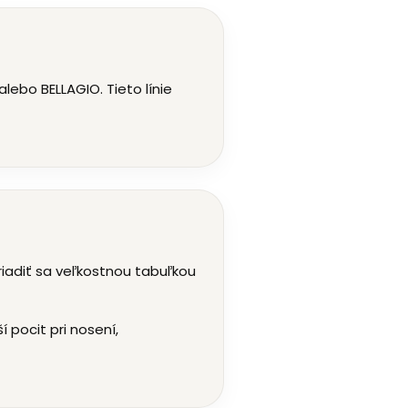
lebo BELLAGIO. Tieto línie
iadiť sa veľkostnou tabuľkou
 pocit pri nosení,