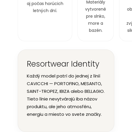
Materiály
aj počas horúcich
vytvorené
ob
letných dní.
pre slnko,
more a
zv
bazén.
si
Resortwear Identity
Každý model patrí do jednej z línií
CAVICCHI — PORTOFINO, MESANTO,
SAINT-TROPEZ, IBIZA alebo BELLAGIO.
Tieto línie nevytvárajú iba názov
produktu, ale jeho atmosféru,
energiu a miesto vo svete značky.