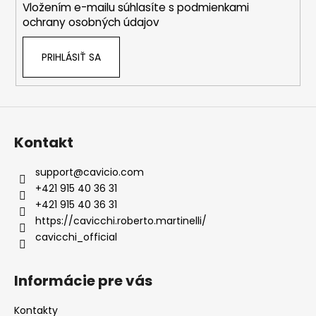
Vložením e-mailu súhlasíte s
podmienkami
e
ochrany osobných údajov
PRIHLÁSIŤ SA
Kontakt
support
@
cavicio.com
+421 915 40 36 31
+421 915 40 36 31
https://cavicchi.roberto.martinelli/
cavicchi_official
Informácie pre vás
Kontakty