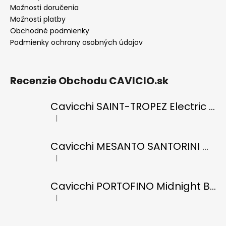
Možnosti doručenia
Možnosti platby
Obchodné podmienky
Podmienky ochrany osobných údajov
Recenzie Obchodu CAVICIO.sk
Cavicchi SAINT-TROPEZ Electric Blue di RICCI
|
Hodnotenie produktu je 5 z 5 hviezdičiek.
Cavicchi MESANTO SANTORINI Oil Green di ROMANO
|
Hodnotenie produktu je 5 z 5 hviezdičiek.
Cavicchi PORTOFINO Midnight Black di RICCI
|
Hodnotenie produktu je 5 z 5 hviezdičiek.