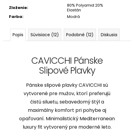
80% Polyamid 20%
Zloženie
:
Elastán
Farba
:
Modrá
Popis
Súvisiace (12)
Podobné (12)
Diskusia
CAVICCHI Pánske
Slipové Plavky
Pánske slipové plavky CAVICCHI sú
vytvorené pre mužov, ktorí preferujú
čistú siluetu, sebavedomý štýl a
maximálny komfort pri pohybe aj
opaľovaní. Minimalistický Mediterranean
luxury fit vytvorený pre moderné leto.