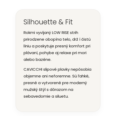
Silhouette & Fit
Rokmi vyvíjaný LOW RISE strih
prirodzene obopína telo, drž í čistú
líniu a poskytuje presný komfort pri
plávaní, pohybe aj relaxe pri mori
alebo bazéne.
CAVICCHI slipové plavky nepôsobia
objemne ani neforemne. Sú ľahké,
presné a vytvorené pre moderný
mužský štýl s dôrazom na
sebavedomie a siluetu.