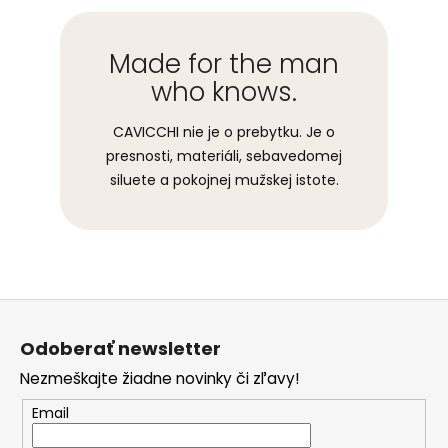
Made for the man
who knows.
CAVICCHI nie je o prebytku. Je o
presnosti, materiáli, sebavedomej
siluete a pokojnej mužskej istote.
Z
á
Odoberať newsletter
p
Nezmeškajte žiadne novinky či zľavy!
ä
t
Email
i