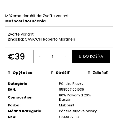
č
a
m
Môžeme doručiť do:
Zvoľte variant
e
Možnosti doručenia
Zvoľte variant
Značka:
CAVICCHI Roberto Martinelli
€39
DO KOŠÍKA
Jednotková
cena:
Opýtať sa
Strážiť
Zdieľať
Kategória
:
Pánske Plavky
EAN
:
8585071001535
80% Polyamid 20%
Composition
:
Elastán
Farba
:
Multiprint
Módna Kategória
:
Pánske slipové plavky
SKU
:
CS100 77133