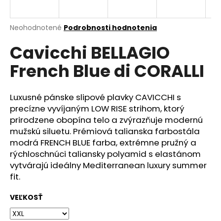
á
j
Priemerné
Neohodnotené
Podrobnosti hodnotenia
s
hodnotenie
Cavicchi BELLAGIO
produktu
ť
je
?
French Blue di CORALLI
0,0
z
5
hviezdičiek.
Luxusné pánske slipové plavky CAVICCHI s
precízne vyvíjaným LOW RISE strihom, ktorý
HĽADAŤ
prirodzene obopína telo a zvýrazňuje modernú
mužskú siluetu. Prémiová talianska farbostála
modrá FRENCH BLUE farba, extrémne pružný a
rýchloschnúci taliansky polyamid s elastánom
O
vytvárajú ideálny Mediterranean luxury summer
d
fit.
p
o
VEĽKOSŤ
r
ú