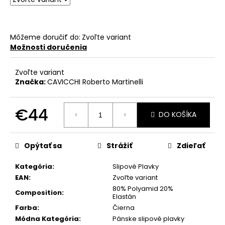
č
a
m
e
Môžeme doručiť do:
Zvoľte variant
Možnosti doručenia
Zvoľte variant
Značka:
CAVICCHI Roberto Martinelli
€44
DO KOŠÍKA
Jednotková
cena:
Opýtať sa
Strážiť
Zdieľať
Kategória
:
Slipové Plavky
EAN
:
Zvoľte variant
80% Polyamid 20%
Composition
:
Elastán
Farba
:
Čierna
Módna Kategória
:
Pánske slipové plavky