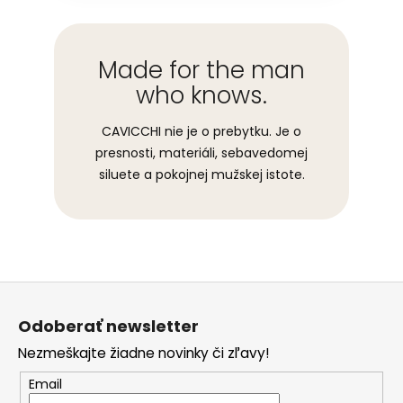
Made for the man
who knows.
CAVICCHI nie je o prebytku. Je o
presnosti, materiáli, sebavedomej
siluete a pokojnej mužskej istote.
Z
á
Odoberať newsletter
p
Nezmeškajte žiadne novinky či zľavy!
ä
t
Email