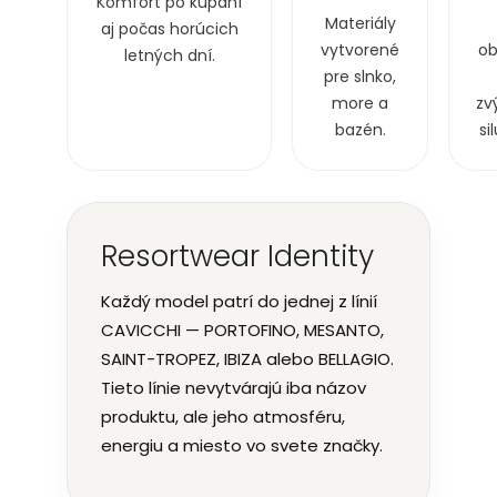
Komfort po kúpaní
Materiály
aj počas horúcich
vytvorené
ob
letných dní.
pre slnko,
more a
zv
bazén.
si
Resortwear Identity
Každý model patrí do jednej z línií
CAVICCHI — PORTOFINO, MESANTO,
SAINT-TROPEZ, IBIZA alebo BELLAGIO.
Tieto línie nevytvárajú iba názov
produktu, ale jeho atmosféru,
energiu a miesto vo svete značky.