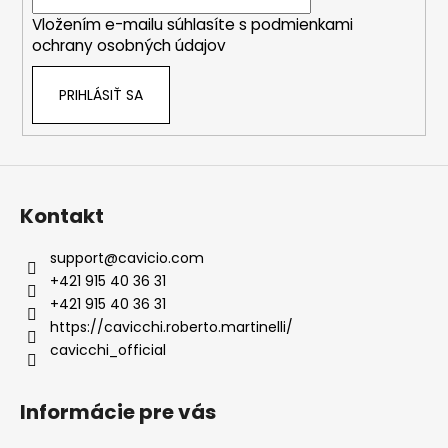
i
Vložením e-mailu súhlasíte s
podmienkami
e
ochrany osobných údajov
PRIHLÁSIŤ SA
Kontakt
support
@
cavicio.com
+421 915 40 36 31
+421 915 40 36 31
https://cavicchi.roberto.martinelli/
cavicchi_official
Informácie pre vás