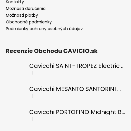
Kontakty
Možnosti doručenia
Možnosti platby
Obchodné podmienky
Podmienky ochrany osobných údajov
Recenzie Obchodu CAVICIO.sk
Cavicchi SAINT-TROPEZ Electric Blue di RICCI
|
Hodnotenie produktu je 5 z 5 hviezdičiek.
Cavicchi MESANTO SANTORINI Oil Green di ROMANO
|
Hodnotenie produktu je 5 z 5 hviezdičiek.
Cavicchi PORTOFINO Midnight Black di RICCI
|
Hodnotenie produktu je 5 z 5 hviezdičiek.