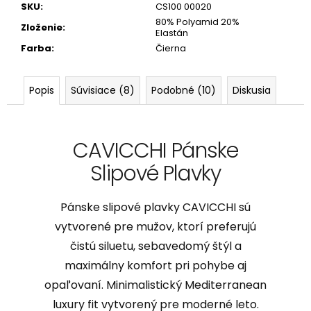
SKU
:
CS100 00020
80% Polyamid 20%
Zloženie
:
Elastán
Farba
:
Čierna
Popis
Súvisiace (8)
Podobné (10)
Diskusia
CAVICCHI Pánske
Slipové Plavky
Pánske slipové plavky CAVICCHI sú
vytvorené pre mužov, ktorí preferujú
čistú siluetu, sebavedomý štýl a
maximálny komfort pri pohybe aj
opaľovaní. Minimalistický Mediterranean
luxury fit vytvorený pre moderné leto.