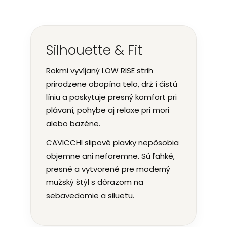
Silhouette & Fit
Rokmi vyvíjaný LOW RISE strih
prirodzene obopína telo, drž í čistú
líniu a poskytuje presný komfort pri
plávaní, pohybe aj relaxe pri mori
alebo bazéne.
CAVICCHI slipové plavky nepôsobia
objemne ani neforemne. Sú ľahké,
presné a vytvorené pre moderný
mužský štýl s dôrazom na
sebavedomie a siluetu.