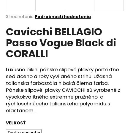
á
j
Priemerné
3 hodnotenia
Podrobnosti hodnotenia
s
hodnotenie
Cavicchi BELLAGIO
produktu
ť
je
?
Passo Vogue Black di
4,0
z
CORALLI
5
hviezdičiek.
Luxusné bikini pánske slipové plavky perfektne
HĽADAŤ
sediaceho a roky vyvíjaného strihu. Užasná
talianska farbostála hlboká čierna farba.
Pánske slipové plavky CAVICCHI sú vyrobené z
O
vysokokvalitného extremne pružného a
d
rýchloschnúceho talianskeho polyamidu s
p
elastánom...
o
r
VEĽKOSŤ
ú