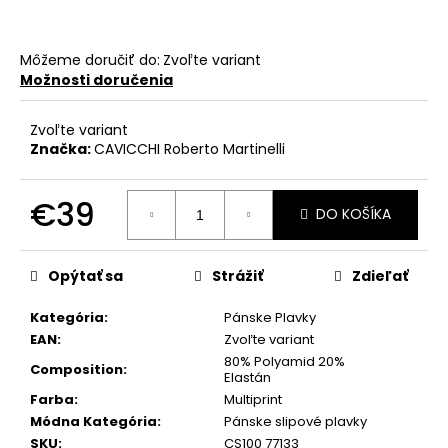
č
a
m
Môžeme doručiť do:
Zvoľte variant
e
Možnosti doručenia
Zvoľte variant
Značka:
CAVICCHI Roberto Martinelli
€39
DO KOŠÍKA
Jednotková
cena:
Opýtať sa
Strážiť
Zdieľať
Kategória
:
Pánske Plavky
EAN
:
Zvoľte variant
80% Polyamid 20%
Composition
:
Elastán
Farba
:
Multiprint
Módna Kategória
:
Pánske slipové plavky
SKU
:
CS100 77133