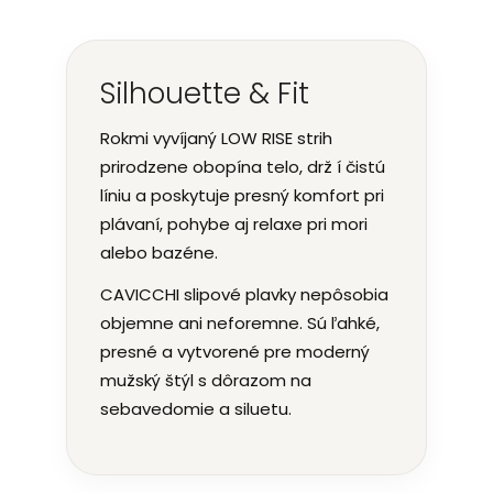
Silhouette & Fit
Rokmi vyvíjaný LOW RISE strih
prirodzene obopína telo, drž í čistú
líniu a poskytuje presný komfort pri
plávaní, pohybe aj relaxe pri mori
alebo bazéne.
CAVICCHI slipové plavky nepôsobia
objemne ani neforemne. Sú ľahké,
presné a vytvorené pre moderný
mužský štýl s dôrazom na
sebavedomie a siluetu.