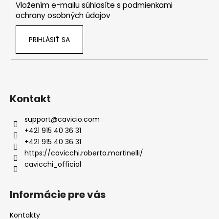
Vložením e-mailu súhlasíte s
podmienkami
e
ochrany osobných údajov
PRIHLÁSIŤ SA
Kontakt
support
@
cavicio.com
+421 915 40 36 31
+421 915 40 36 31
https://cavicchi.roberto.martinelli/
cavicchi_official
Informácie pre vás
Kontakty