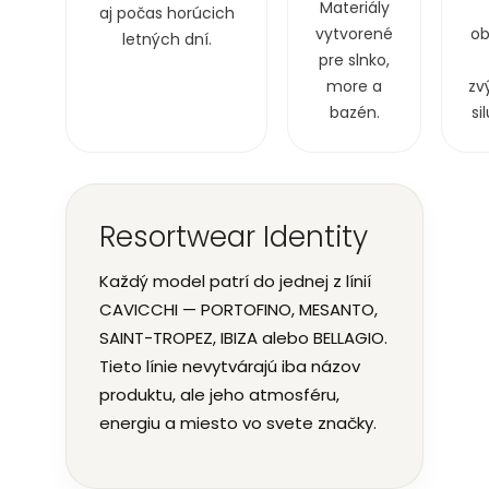
Materiály
aj počas horúcich
vytvorené
ob
letných dní.
pre slnko,
more a
zv
bazén.
si
Resortwear Identity
Každý model patrí do jednej z línií
CAVICCHI — PORTOFINO, MESANTO,
SAINT-TROPEZ, IBIZA alebo BELLAGIO.
Tieto línie nevytvárajú iba názov
produktu, ale jeho atmosféru,
energiu a miesto vo svete značky.