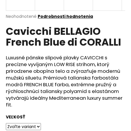
á
j
Priemerné
Neohodnotené
Podrobnosti hodnotenia
s
hodnotenie
Cavicchi BELLAGIO
produktu
ť
je
?
French Blue di CORALLI
0,0
z
5
hviezdičiek.
Luxusné pánske slipové plavky CAVICCHI s
precízne vyvíjaným LOW RISE strihom, ktorý
HĽADAŤ
prirodzene obopína telo a zvýrazňuje modernú
mužskú siluetu. Prémiová talianska farbostála
modrá FRENCH BLUE farba, extrémne pružný a
rýchloschnúci taliansky polyamid s elastánom
O
vytvárajú ideálny Mediterranean luxury summer
d
fit.
p
o
VEĽKOSŤ
r
ú