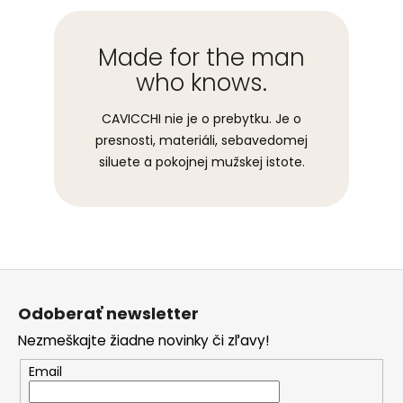
Made for the man
who knows.
CAVICCHI nie je o prebytku. Je o
presnosti, materiáli, sebavedomej
siluete a pokojnej mužskej istote.
Z
á
Odoberať newsletter
p
Nezmeškajte žiadne novinky či zľavy!
ä
t
Email
i