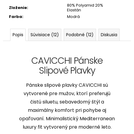
80% Polyamid 20%
Zloženie
:
Elastán
Farba
:
Modrá
Popis
Súvisiace (12)
Podobné (12)
Diskusia
CAVICCHI Pánske
Slipové Plavky
Pánske slipové plavky CAVICCHI sú
vytvorené pre mužov, ktorí preferujú
čistú siluetu, sebavedomý štýl a
maximálny komfort pri pohybe aj
opaľovaní. Minimalistický Mediterranean
luxury fit vytvorený pre moderné leto.