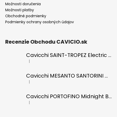
Možnosti doručenia
Možnosti platby
Obchodné podmienky
Podmienky ochrany osobných údajov
Recenzie Obchodu CAVICIO.sk
Cavicchi SAINT-TROPEZ Electric Blue di RICCI
|
Hodnotenie produktu je 5 z 5 hviezdičiek.
Cavicchi MESANTO SANTORINI Oil Green di ROMANO
|
Hodnotenie produktu je 5 z 5 hviezdičiek.
Cavicchi PORTOFINO Midnight Black di RICCI
|
Hodnotenie produktu je 5 z 5 hviezdičiek.