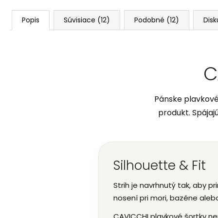
Popis
Súvisiace (12)
Podobné (12)
Disk
C
Pánske plavkové 
produkt. Spájaj
Silhouette & Fit
Strih je navrhnutý tak, aby p
nosení pri mori, bazéne alebo
CAVICCHI plavkové šortky ne