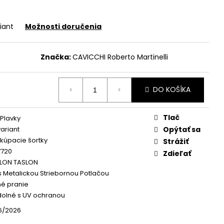
iant
Možnosti doručenia
Značka:
CAVICCHI Roberto Martinelli
DO KOŠÍKA
Tlač
Plavky
variant
Opýtať sa
kúpacie šortky
Strážiť
7720
Zdieľať
YLON TASLON
s Metalickou Striebornou Potlačou
né pranie
olné s UV ochranou
6/2026