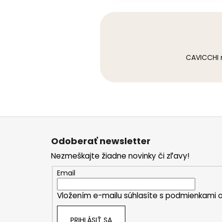
CAVICCHI n
Z
á
Odoberať newsletter
p
Nezmeškajte žiadne novinky či zľavy!
ä
t
Email
i
Vložením e-mailu súhlasíte s
podmienkami o
e
PRIHLÁSIŤ SA