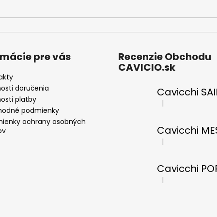
rmácie pre vás
Recenzie Obchodu
CAVICIO.sk
akty
osti doručenia
osti platby
|
Hodnotenie produkt
odné podmienky
ienky ochrany osobných
ov
|
Hodnotenie produkt
|
Hodnotenie produkt