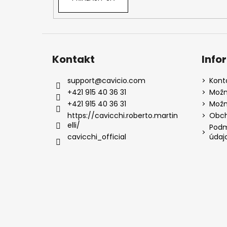
Kontakt
Info
support
@
cavicio.com
Kont
+421 915 40 36 31
Možn
+421 915 40 36 31
Možn
https://cavicchi.roberto.martin
Obch
elli/
Podm
cavicchi_official
údaj