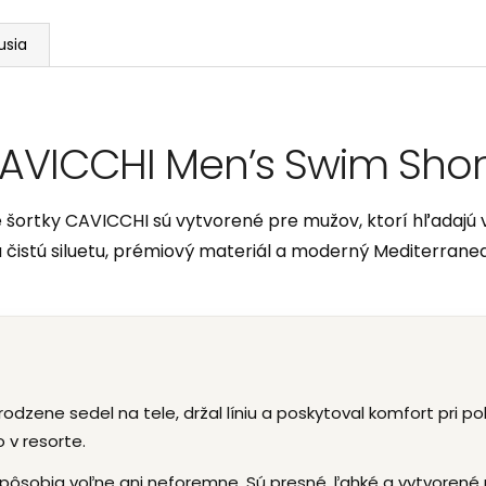
usia
AVICCHI Men’s Swim Shor
šortky CAVICCHI sú vytvorené pre mužov, ktorí hľadajú v
ú čistú siluetu, prémiový materiál a moderný Mediterranean
rirodzene sedel na tele, držal líniu a poskytoval komfort pri
 v resorte.
pôsobia voľne ani neforemne. Sú presné, ľahké a vytvorené 