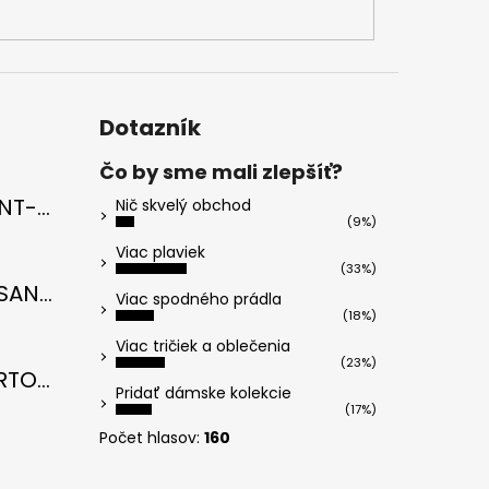
Dotazník
Čo by sme mali zlepšíť?
Cavicchi SAINT-TROPEZ Electric Blue di RICCI
Nič skvelý obchod
(9%)
u je 5 z 5 hviezdičiek.
Viac plaviek
(33%)
Cavicchi MESANTO SANTORINI Oil Green di ROMANO
Viac spodného prádla
(18%)
u je 5 z 5 hviezdičiek.
Viac tričiek a oblečenia
(23%)
Cavicchi PORTOFINO Midnight Black di RICCI
Pridať dámske kolekcie
(17%)
u je 5 z 5 hviezdičiek.
Počet hlasov:
160