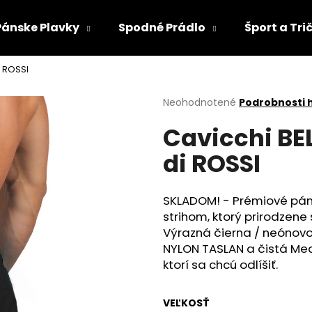
Pánske Plavky
Spodné Prádlo
Šport a Tri
i ROSSI
Čo potrebujete nájsť?
Priemerné
Neohodnotené
Podrobnosti 
hodnotenie
Cavicchi BE
produktu
HĽADAŤ
je
di ROSSI
0,0
z
5
Odporúčame
hviezdičiek.
SKLADOM! - Prémiové páns
strihom, ktorý prirodzene 
Výrazná čierna / neónovo
NYLON TASLAN a čistá Med
ktorí sa chcú odlíšiť.
VEĽKOSŤ