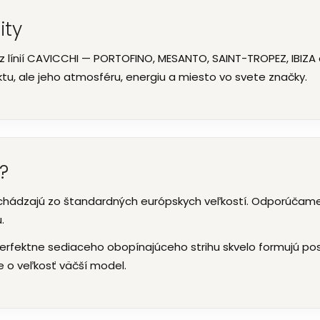
ity
z línií CAVICCHI — PORTOFINO, MESANTO, SAINT-TROPEZ, IBIZA a
tu, ale jeho atmosféru, energiu a miesto vo svete značky.
ť?
chádzajú zo štandardných európskych veľkostí. Odporúčame 
.
erfektne sediaceho obopínajúceho strihu skvelo formujú post
ľte o veľkosť väčší model.