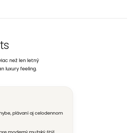
ts
iac než len letný
 luxury feeling.
 pohybe, plávaní aj celodennom
pre moderný mužský štýl.