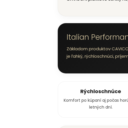
Italian Performa
Základom produktov CAVICCHI
je ľahký, rýchloschnúci, príj
Rýchloschnúce
Komfort po kúpaní aj počas hor
letných dní.