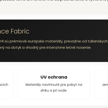
nce Fabric
 sú prémiové európske materiály, prevažne od talianskych 
emný na dotyk a vhodný pre intenzívne letné nosenie.
UV ochrana
úcich
Materiály navrhnuté pre pobyt na
Jem
slnku a pri vode.