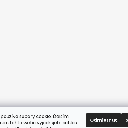
www.CAVICIO.sk
∞∞∞
www.CAVICIO.com
∞∞∞
www.CAVICIO.
používa súbory cookie. Ďalším
Odmietnuť
ím tohto webu vyjadrujete súhlas