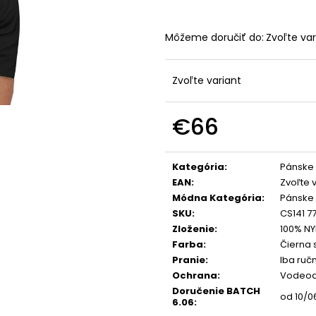
Môžeme doručiť do:
Zvoľte var
Zvoľte variant
€66
Jednotková
cena:
Kategória
:
Pánske 
EAN
:
Zvoľte 
Módna Kategória
:
Pánske 
SKU
:
CS141 7
Zloženie
:
100% N
Farba
:
Čierna 
Pranie
:
Iba ruč
Ochrana
:
Vodeod
Doručenie BATCH
od 10/0
6.06
: