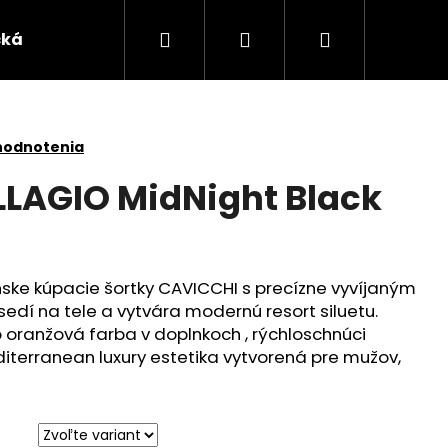
Hľadať
Prihlásenie
Nákupný
čká
košík
hodnotenia
LLAGIO MidNight Black
ke kúpacie šortky CAVICCHI s precízne vyvíjaným
sedí na tele a vytvára modernú resort siluetu.
 oranžová farba v doplnkoch , rýchloschnúci
iterranean luxury estetika vytvorená pre mužov,