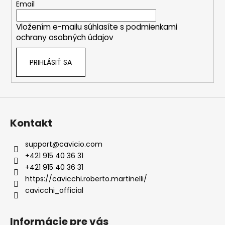
t
Email
i
Vložením e-mailu súhlasíte s
podmienkami
e
ochrany osobných údajov
PRIHLÁSIŤ SA
Kontakt
support
@
cavicio.com
+421 915 40 36 31
+421 915 40 36 31
https://cavicchi.roberto.martinelli/
cavicchi_official
Informácie pre vás