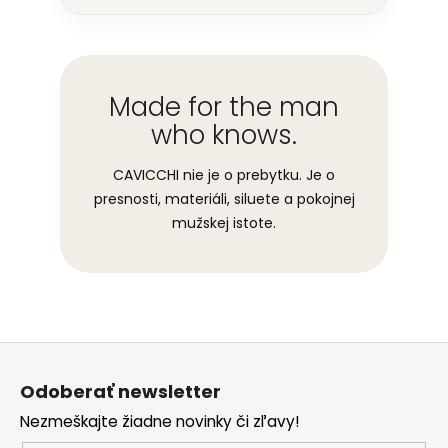
Made for the man
who knows.
CAVICCHI nie je o prebytku. Je o
presnosti, materiáli, siluete a pokojnej
mužskej istote.
Z
á
Odoberať newsletter
p
Nezmeškajte žiadne novinky či zľavy!
ä