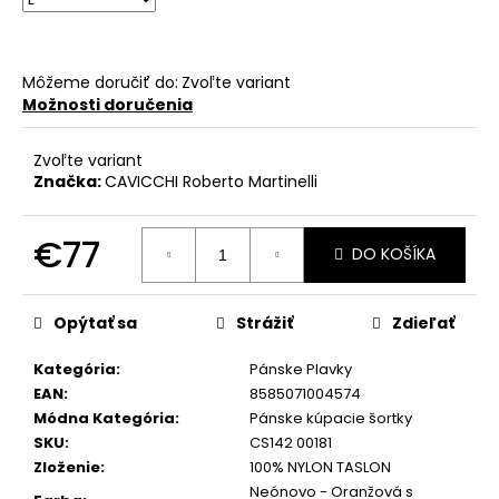
č
a
m
e
Môžeme doručiť do:
Zvoľte variant
Možnosti doručenia
Zvoľte variant
Značka:
CAVICCHI Roberto Martinelli
€77
DO KOŠÍKA
Jednotková
cena:
Opýtať sa
Strážiť
Zdieľať
Kategória
:
Pánske Plavky
EAN
:
8585071004574
Módna Kategória
:
Pánske kúpacie šortky
SKU
:
CS142 00181
Zloženie
:
100% NYLON TASLON
Neónovo - Oranžová s