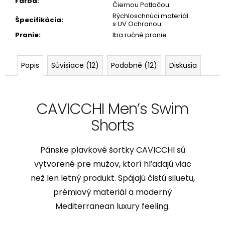
Farba
:
Čiernou Potlačou
Rýchloschnúci materiál
Špecifikácia
:
s UV Ochranou
Pranie
:
Iba ručné pranie
Popis
Súvisiace (12)
Podobné (12)
Diskusia
CAVICCHI Men’s Swim
Shorts
Pánske plavkové šortky CAVICCHI sú
vytvorené pre mužov, ktorí hľadajú viac
než len letný produkt. Spájajú čistú siluetu,
prémiový materiál a moderný
Mediterranean luxury feeling.