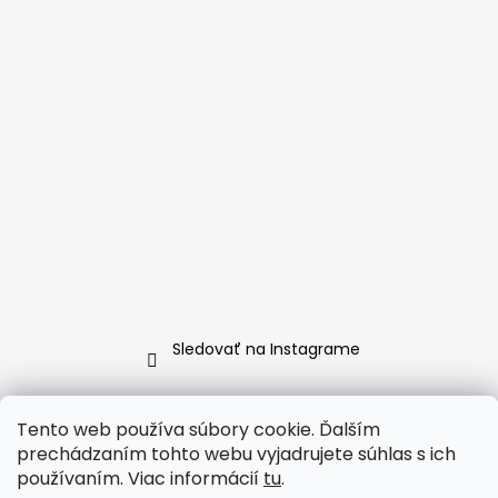
Sledovať na Instagrame
www.CAVICIO.sk
∞∞∞
www.CAVICIO.com
∞∞∞
Tento web používa súbory cookie. Ďalším
www.CAVICIO.cz
prechádzaním tohto webu vyjadrujete súhlas s ich
používaním. Viac informácií
tu
.