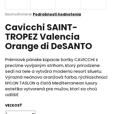
á
j
Priemerné
Neohodnotené
Podrobnosti hodnotenia
s
hodnotenie
Cavicchi SAINT-
produktu
ť
je
?
TROPEZ Valencia
0,0
z
Orange di DeSANTO
5
hviezdičiek.
Prémiové pánske kúpacie šortky CAVICCHI s
HĽADAŤ
precízne vyvíjaným strihom, ktorý prirodzene
sedí na tele a vytvára modernú resort siluetu.
Výrazná neónovo oranžová farba, rýchloschnúci
O
NYLON TASLON a čistá Mediterranean luxury
d
estetika vytvorená pre mužov, ktorí sa chcú
p
odlíšiť.
o
r
VEĽKOSŤ
ú