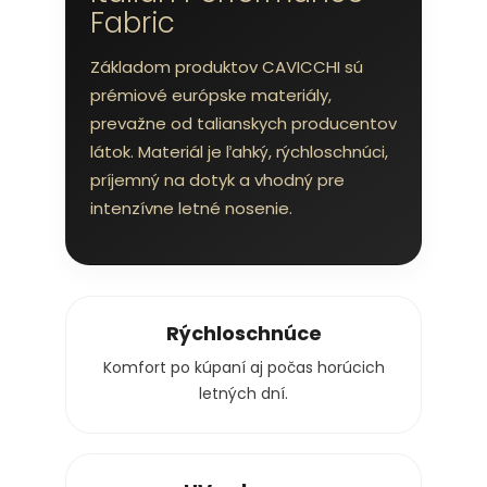
Fabric
Základom produktov CAVICCHI sú
prémiové európske materiály,
prevažne od talianskych producentov
látok. Materiál je ľahký, rýchloschnúci,
príjemný na dotyk a vhodný pre
intenzívne letné nosenie.
Rýchloschnúce
Komfort po kúpaní aj počas horúcich
letných dní.