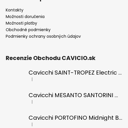
Kontakty
Možnosti doručenia
Možnosti platby
Obchodné podmienky
Podmienky ochrany osobných údajov
Recenzie Obchodu CAVICIO.sk
Cavicchi SAINT-TROPEZ Electric Blue di RICCI
|
Hodnotenie produktu je 5 z 5 hviezdičiek.
Cavicchi MESANTO SANTORINI Oil Green di ROMANO
|
Hodnotenie produktu je 5 z 5 hviezdičiek.
Cavicchi PORTOFINO Midnight Black di RICCI
|
Hodnotenie produktu je 5 z 5 hviezdičiek.