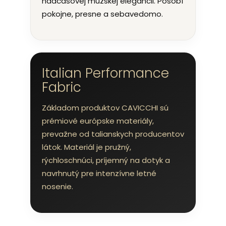
nadčasovej mužskej elegancii. Pôsobí
pokojne, presne a sebavedomo.
Italian Performance
Fabric
Základom produktov CAVICCHI sú
prémiové európske materiály,
prevažne od talianskych producentov
látok. Materiál je pružný,
rýchloschnúci, príjemný na dotyk a
navrhnutý pre intenzívne letné
nosenie.