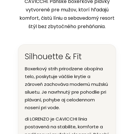
CAVICCHI. Pánske boxerkové plavky
vytvorené pre mužov, ktorí hľadajú
komfort, čistú líniu a sebavedomý resort
štýl bez zbytočného preháňania.
Silhouette & Fit
Boxerkový strih prirodzene obopína
telo, poskytuje väčšie krytie a
zároveň zachováva modernú mužskú
siluetu. Je navrhnutý pre pohodlie pri
plávaní, pohybe aj celodennom
nosení pri vode.
di LORENZO je CAVICCHI línia
postavená na stabilite, komforte a