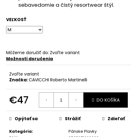
č
sebavedomie a čistý resortwear štýl.
a
m
VEĽKOSŤ
e
Môžeme doručiť do:
Zvoľte variant
Možnosti doručenia
Zvoľte variant
Značka:
CAVICCHI Roberto Martinelli
€47
DO KOŠÍKA
Jednotková
cena:
Opýtať sa
Strážiť
Zdieľať
Kategória
:
Pánske Plavky