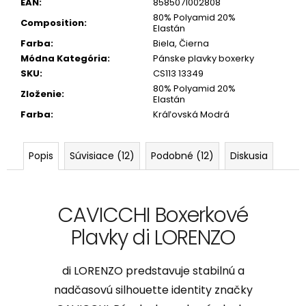
EAN
:
8585071002808
80% Polyamid 20%
Composition
:
Elastán
Farba
:
Biela, Čierna
Módna Kategória
:
Pánske plavky boxerky
SKU
:
CS113 13349
80% Polyamid 20%
Zloženie
:
Elastán
Farba
:
Kráľovská Modrá
Popis
Súvisiace (12)
Podobné (12)
Diskusia
CAVICCHI Boxerkové
Plavky di LORENZO
di LORENZO predstavuje stabilnú a
nadčasovú silhouette identity značky