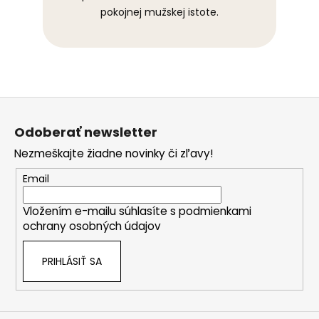
pokojnej mužskej istote.
Z
á
Odoberať newsletter
p
Nezmeškajte žiadne novinky či zľavy!
ä
t
Email
i
Vložením e-mailu súhlasíte s
podmienkami
e
ochrany osobných údajov
PRIHLÁSIŤ SA