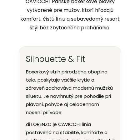
CAVICCHI. Pánske boxerkové plavky
vytvorené pre mužov, ktorí hľadajú
komfort, čistú líniu a sebavedomý resort
štýl bez zbytočného preháňania.
Silhouette & Fit
Boxerkový strih prirodzene obopína
telo, poskytuje väčšie krytie a
zároveň zachováva modernú mužskú
siluetu. Je navrhnutý pre pohodlie pri
plávaní, pohybe aj celodennom
nosení pri vode.
di LORENZO je CAVICCHI línia
postavená na stabilite, komforte a