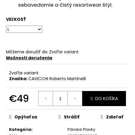
č
sebavedomie a čistý resortwear štýl.
a
m
VEĽKOSŤ
e
Môžeme doručiť do:
Zvoľte variant
Možnosti doručenia
Zvoľte variant
Značka:
CAVICCHI Roberto Martinelli
€49
DO KOŠÍKA
Jednotková
cena:
Opýtať sa
Strážiť
Zdieľať
Kategória
:
Pánske Plavky