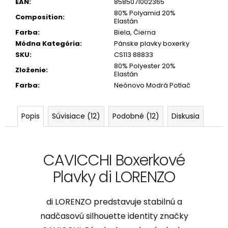
EAN
:
8585071002365
80% Polyamid 20%
Composition
:
Elastán
Farba
:
Biela, Čierna
Módna Kategória
:
Pánske plavky boxerky
SKU
:
CS113 88833
80% Polyester 20%
Zloženie
:
Elastán
Farba
:
Neónovo Modrá Potlač
Popis
Súvisiace (12)
Podobné (12)
Diskusia
CAVICCHI Boxerkové
Plavky di LORENZO
di LORENZO predstavuje stabilnú a
nadčasovú silhouette identity značky