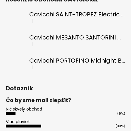
Cavicchi SAINT-TROPEZ Electric Blue di RICCI
|
Hodnotenie produktu je 5 z 5 hviezdičiek.
Cavicchi MESANTO SANTORINI Oil Green di ROMANO
|
Hodnotenie produktu je 5 z 5 hviezdičiek.
Cavicchi PORTOFINO Midnight Black di RICCI
|
Hodnotenie produktu je 5 z 5 hviezdičiek.
Dotazník
Čo by sme mali zlepšíť?
Nič skvelý obchod
(9%)
Viac plaviek
(33%)