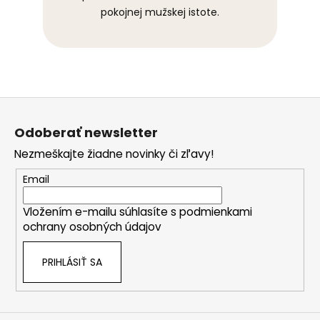
pokojnej mužskej istote.
Z
á
Odoberať newsletter
p
Nezmeškajte žiadne novinky či zľavy!
ä
t
Email
i
Vložením e-mailu súhlasíte s
podmienkami
e
ochrany osobných údajov
PRIHLÁSIŤ SA