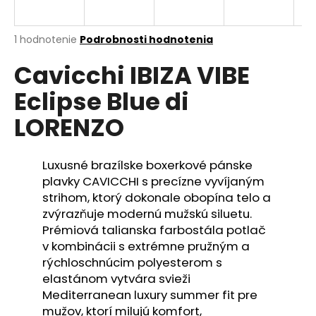
á
j
Priemerné
1 hodnotenie
Podrobnosti hodnotenia
s
hodnotenie
Cavicchi IBIZA VIBE
produktu
ť
je
?
Eclipse Blue di
5,0
z
LORENZO
5
hviezdičiek.
Luxusné brazílske boxerkové pánske
HĽADAŤ
plavky CAVICCHI s precízne vyvíjaným
strihom, ktorý dokonale obopína telo a
zvýrazňuje modernú mužskú siluetu.
O
Prémiová talianska farbostála potlač
d
v kombinácii s extrémne pružným a
p
rýchloschnúcim polyesterom s
o
elastánom vytvára svieži
r
Mediterranean luxury summer fit pre
ú
mužov, ktorí milujú komfort,