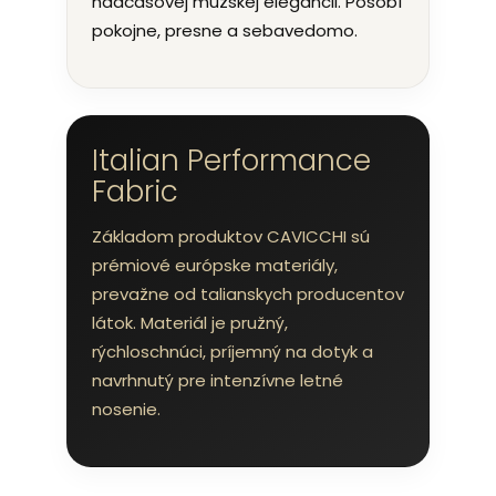
nadčasovej mužskej elegancii. Pôsobí
pokojne, presne a sebavedomo.
Italian Performance
Fabric
Základom produktov CAVICCHI sú
prémiové európske materiály,
prevažne od talianskych producentov
látok. Materiál je pružný,
rýchloschnúci, príjemný na dotyk a
navrhnutý pre intenzívne letné
nosenie.