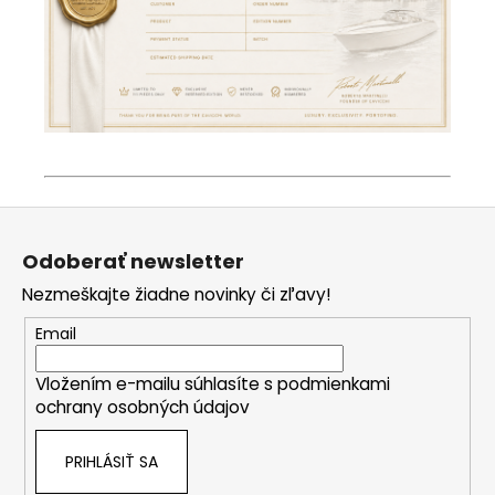
Z
á
Odoberať newsletter
p
Nezmeškajte žiadne novinky či zľavy!
ä
t
Email
i
Vložením e-mailu súhlasíte s
podmienkami
e
ochrany osobných údajov
PRIHLÁSIŤ SA