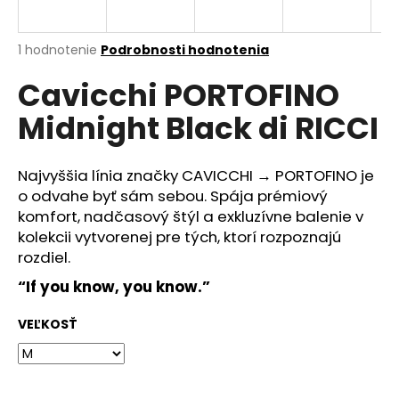
á
j
Priemerné
1 hodnotenie
Podrobnosti hodnotenia
s
hodnotenie
Cavicchi PORTOFINO
produktu
ť
je
?
Midnight Black di RICCI
5,0
z
5
hviezdičiek.
Najvyššia línia značky CAVICCHI → PORTOFINO je
o odvahe byť sám sebou. Spája prémiový
HĽADAŤ
komfort, nadčasový štýl a exkluzívne balenie v
kolekcii vytvorenej pre tých, ktorí rozpoznajú
rozdiel.
O
“If you know, you know.”
d
p
VEĽKOSŤ
o
r
ú