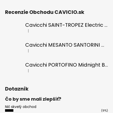
Recenzie Obchodu CAVICIO.sk
Cavicchi SAINT-TROPEZ Electric Blue di RICCI
|
Hodnotenie produktu je 5 z 5 hviezdičiek.
Cavicchi MESANTO SANTORINI Oil Green di ROMANO
|
Hodnotenie produktu je 5 z 5 hviezdičiek.
Cavicchi PORTOFINO Midnight Black di RICCI
|
Hodnotenie produktu je 5 z 5 hviezdičiek.
Dotazník
Čo by sme mali zlepšíť?
Nič skvelý obchod
(9%)