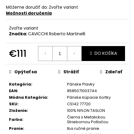
č
a
Môžeme doručiť do:
Zvoľte variant
m
Možnosti doručenia
e
Zvoľte variant
Značka:
CAVICCHI Roberto Martinelli
€111
DO KOŠÍKA
Jednotková
cena:
Opýtať sa
Strážiť
Zdieľať
Kategória
:
Pánske Plavky
EAN
:
8585071003744
Módna Kategória
:
Pánske kúpacie šortky
SKU
:
CS142 77720
Zloženie
:
100% NYLON TASLON
Čierna s Metalickou
Farba
:
Striebornou Potlačou
Pranie
:
Iba ručné pranie