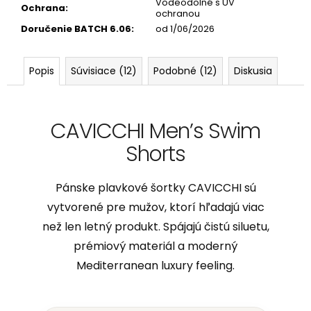
Vodeodolné s UV
Ochrana
:
ochranou
Doručenie BATCH 6.06
:
od 1/06/2026
Popis
Súvisiace (12)
Podobné (12)
Diskusia
CAVICCHI Men’s Swim
Shorts
Pánske plavkové šortky CAVICCHI sú
vytvorené pre mužov, ktorí hľadajú viac
než len letný produkt. Spájajú čistú siluetu,
prémiový materiál a moderný
Mediterranean luxury feeling.