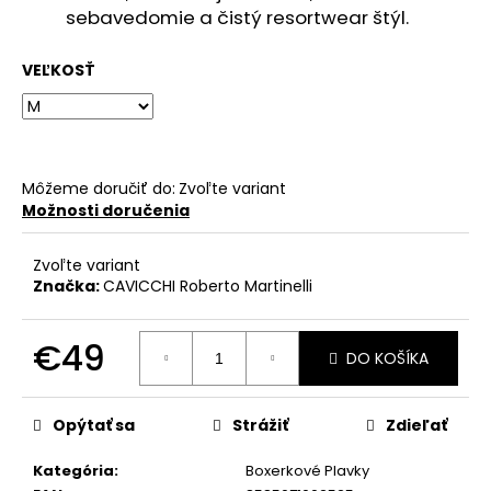
č
sebavedomie a čistý resortwear štýl.
a
m
VEĽKOSŤ
e
Môžeme doručiť do:
Zvoľte variant
Možnosti doručenia
Zvoľte variant
Značka:
CAVICCHI Roberto Martinelli
€49
DO KOŠÍKA
Jednotková
cena:
Opýtať sa
Strážiť
Zdieľať
Kategória
:
Boxerkové Plavky