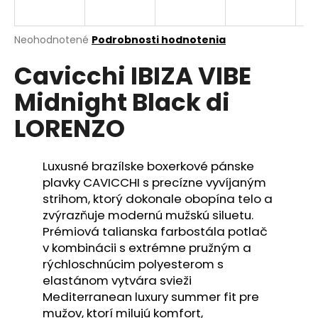
á
j
Priemerné
Neohodnotené
Podrobnosti hodnotenia
s
hodnotenie
Cavicchi IBIZA VIBE
produktu
ť
je
?
Midnight Black di
0,0
z
LORENZO
5
hviezdičiek.
Luxusné brazílske boxerkové pánske
HĽADAŤ
plavky CAVICCHI s precízne vyvíjaným
strihom, ktorý dokonale obopína telo a
zvýrazňuje modernú mužskú siluetu.
O
Prémiová talianska farbostála potlač
d
v kombinácii s extrémne pružným a
p
rýchloschnúcim polyesterom s
o
elastánom vytvára svieži
r
Mediterranean luxury summer fit pre
ú
mužov, ktorí milujú komfort,