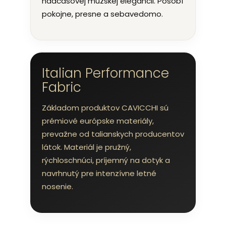
nadčasovej mužskej elegancii. Pôsobí
pokojne, presne a sebavedomo.
Italian Performance
Fabric
Základom produktov CAVICCHI sú
prémiové európske materiály,
prevažne od talianskych producentov
látok. Materiál je pružný,
rýchloschnúci, príjemný na dotyk a
navrhnutý pre intenzívne letné
nosenie.