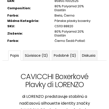
EAN
:
8585071002525
80% Polyamid 20%
Composition
:
Elastán
Farba
:
Biela, Čierna
Módna Kategória
:
Pánske plavky boxerky
SKU
:
CS113 88820
80% Polyamid 20%
Zloženie
:
Elastán
Farba
:
Čierno Šedá Potlač
Popis
Súvisiace (12)
Podobné (12)
Diskusia
CAVICCHI Boxerkové
Plavky di LORENZO
di LORENZO predstavuje stabilnú a
nadčasovú silhouette identity značky