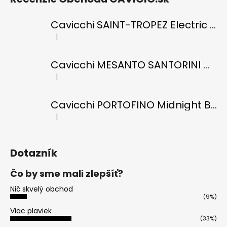
Cavicchi SAINT-TROPEZ Electric Blue di RICCI
|
Hodnotenie produktu je 5 z 5 hviezdičiek.
Cavicchi MESANTO SANTORINI Oil Green di ROMANO
|
Hodnotenie produktu je 5 z 5 hviezdičiek.
Cavicchi PORTOFINO Midnight Black di RICCI
|
Hodnotenie produktu je 5 z 5 hviezdičiek.
Dotazník
Čo by sme mali zlepšíť?
Nič skvelý obchod
(9%)
Viac plaviek
(33%)