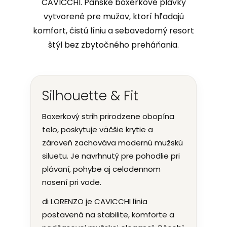
CAVICCHI. Pánske boxerkové plavky
vytvorené pre mužov, ktorí hľadajú
komfort, čistú líniu a sebavedomý resort
štýl bez zbytočného preháňania.
Silhouette & Fit
Boxerkový strih prirodzene obopína
telo, poskytuje väčšie krytie a
zároveň zachováva modernú mužskú
siluetu. Je navrhnutý pre pohodlie pri
plávaní, pohybe aj celodennom
nosení pri vode.
di LORENZO je CAVICCHI línia
postavená na stabilite, komforte a