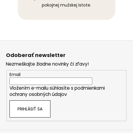
pokojnej mužskej istote.
Z
á
Odoberať newsletter
p
Nezmeškajte žiadne novinky či zľavy!
ä
t
Email
i
Vložením e-mailu súhlasíte s
podmienkami
e
ochrany osobných údajov
PRIHLÁSIŤ SA